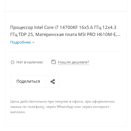
Процессор Intel Core i7 14700KF 16x5.6 ГГц 12x4.3
ГГц TDP 25, Материнская плата MSI PRO H610M-E,
Видеокарта RTX 4070TiS 16Гб, Память DDR4 32Gb,
Подробнее
Диски SSD 250Гб + HDD 1Тб, БП 750Вт
Нет в наличии
Нашли дешевле?
Поделиться
Цена действительна при покупке в офисе, при оформлении
заказа по телефону, через WhatsApp или через интернет-
магазин.