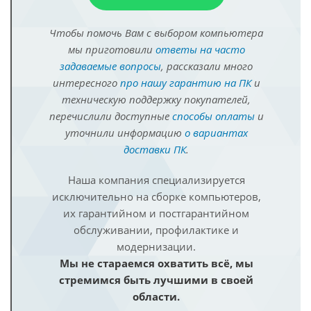
Чтобы помочь Вам с выбором компьютера
мы приготовили
ответы на часто
задаваемые вопросы
, рассказали много
интересного
про нашу гарантию на ПК
и
техническую поддержку покупателей,
перечислили доступные
способы оплаты
и
уточнили информацию
о вариантах
доставки ПК
.
Наша компания специализируется
исключительно на сборке компьютеров,
их гарантийном и постгарантийном
обслуживании, профилактике и
модернизации.
Мы не стараемся охватить всё, мы
стремимся быть лучшими в своей
области.