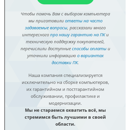
Чтобы помочь Вам с выбором компьютера
мы приготовили
ответы на часто
задаваемые вопросы
, рассказали много
интересного
про нашу гарантию на ПК
и
техническую поддержку покупателей,
перечислили доступные
способы оплаты
и
уточнили информацию
о вариантах
доставки ПК
.
Наша компания специализируется
исключительно на сборке компьютеров,
их гарантийном и постгарантийном
обслуживании, профилактике и
модернизации.
Мы не стараемся охватить всё, мы
стремимся быть лучшими в своей
области.