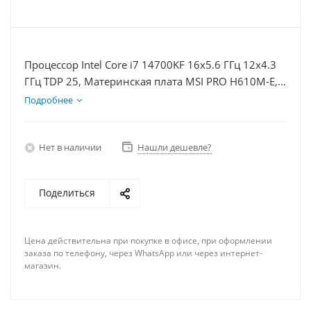
Процессор Intel Core i7 14700KF 16x5.6 ГГц 12x4.3
ГГц TDP 25, Материнская плата MSI PRO H610M-E,
Видеокарта RTX 4070S 12Гб, Память DDR4 16Gb,
Подробнее
Диски SSD 250Гб, БП 750Вт
Нет в наличии
Нашли дешевле?
Поделиться
Цена действительна при покупке в офисе, при оформлении
заказа по телефону, через WhatsApp или через интернет-
магазин.