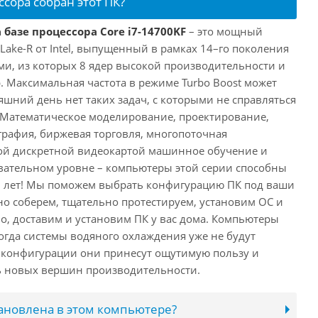
ссора собран этот ПК?
 базе процессора Core i7-14700KF
– это мощный
 Lake-R от Intel, выпущенный в рамках 14–го поколения
ми, из которых 8 ядер высокой производительности и
. Максимальная частота в режиме Turbo Boost может
няшний день нет таких задач, с которыми не справляться
 Математическое моделирование, проектирование,
рафия, биржевая торговля, многопоточная
ной дискретной видеокартой машинное обучение и
вательном уровне – компьютеры этой серии способны
10 лет! Мы поможем выбрать конфигурацию ПК под ваши
но соберем, тщательно протестируем, установим ОС и
о, доставим и установим ПК у вас дома. Компьютеры
 когда системы водяного охлаждения уже не будут
й конфигурации они принесут ощутимую пользу и
ь новых вершин производительности.
тановлена в этом компьютере?