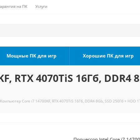
Гарантия на ПК
Услуги
Мощные ПК для игр
Хорошие ПК для игр
F, RTX 4070TiS 16Гб, DDR4 
Компьютер Core i7 14700KF, RTX 4070TiS 16Гб, DDR4 8Gb, SSD 250Гб + HDD 1
Процессор Intel Core i7 1470