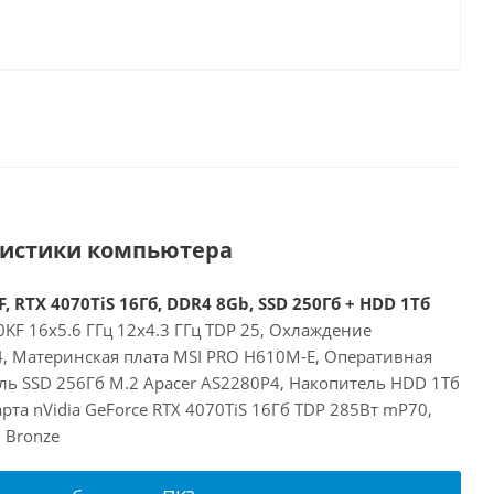
ристики компьютера
, RTX 4070TiS 16Гб, DDR4 8Gb, SSD 250Гб + HDD 1Тб
00KF 16x5.6 ГГц 12x4.3 ГГц TDP 25, Охлаждение
24, Материнская плата MSI PRO H610M-E, Оперативная
ль SSD 256Гб M.2 Apacer AS2280P4, Накопитель HDD 1Тб
та nVidia GeForce RTX 4070TiS 16Гб TDP 285Вт mP70,
 Bronze