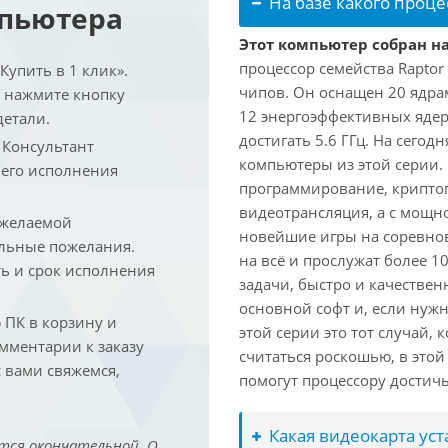
На базе какого проце
мпьютера
Этот компьютер собран на
процессор семейства Raptor
упить в 1 клик».
чипов. Он оснащен 20 ядра
и нажмите кнопку
12 энергоэффективных ядер
детали.
достигать 5.6 ГГц. На сегод
. Консультант
компьютеры из этой серии.
 его исполнения
программирование, криптог
видеотрансляция, а с мощ
 желаемой
новейшие игры на соревно
льные пожелания.
на всё и прослужат более 
ть и срок исполнения
задачи, быстро и качествен
основной софт и, если нужн
ПК в корзину и
этой серии это тот случай,
омментарии к заказу
считаться роскошью, в это
 вами свяжемся,
помогут процессору достич
Какая видеокарта ус
тся окончательной. О