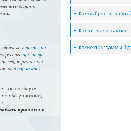
можете сообщить
Как выбрать внешний
каза.
Как увеличить мощно
Какие программы буд
иготовили
ответы на
нтересного
про нашу
ателей, перечислили
рмацию
о вариантах
ельно на сборке
йном обслуживании,
и.
ся быть лучшими в