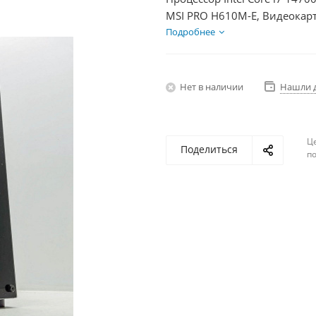
MSI PRO H610M-E, Видеокарт
SSD 250Гб + HDD 1Тб, БП 75
Подробнее
Нет в наличии
Нашли 
Ц
Поделиться
по