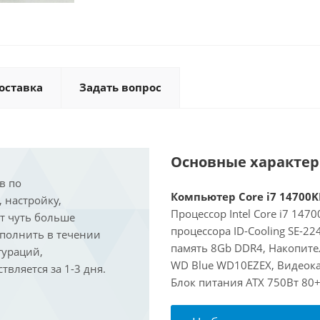
оставка
Задать вопрос
Основные характе
в по
Компьютер Core i7 14700KF
, настройку,
Процессор Intel Core i7 147
ит чуть больше
процессора ID-Cooling SE-2
ыполнить в течении
память 8Gb DDR4, Накопите
гураций,
WD Blue WD10EZEX, Видеокар
вляется за 1-3 дня.
Блок питания ATX 750Вт 80+