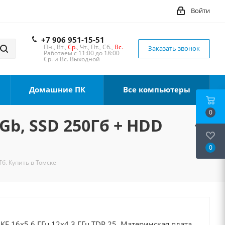
Войти
+7 906 951-15-51
Пн., Вт.,
Ср.
, Чт., Пт., Сб.,
Вс.
Заказать звонок
Работаем с 11:00 до 18:00
Ср. и Вс. Выходной
Домашние ПК
Все компьютеры
0
8Gb, SSD 250Гб + HDD
0
Тб. Купить в Томске
0KF 16x5.6 ГГц 12x4.3 ГГц TDP 25, Материнская плата