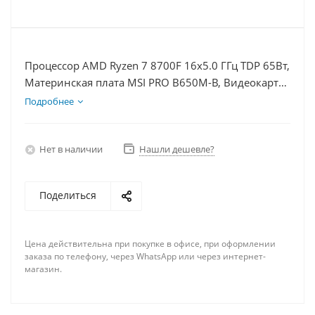
Процессор AMD Ryzen 7 8700F 16x5.0 ГГц TDP 65Вт,
Материнская плата MSI PRO B650M-B, Видеокарта
RTX 4070TiS 16Гб, Память DDR5 16Gb, Диски
Подробнее
SSD 500Гб + HDD 1Тб, БП 750Вт
Нет в наличии
Нашли дешевле?
Поделиться
Цена действительна при покупке в офисе, при оформлении
заказа по телефону, через WhatsApp или через интернет-
магазин.