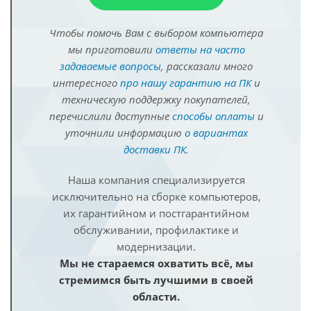
Чтобы помочь Вам с выбором компьютера
мы приготовили
ответы на часто
задаваемые вопросы
, рассказали много
интересного
про нашу гарантию на ПК
и
техническую поддержку покупателей,
перечислили доступные
способы оплаты
и
уточнили информацию
о вариантах
доставки ПК
.
Наша компания специализируется
исключительно на сборке компьютеров,
их гарантийном и постгарантийном
обслуживании, профилактике и
модернизации.
Мы не стараемся охватить всё, мы
стремимся быть лучшими в своей
области.