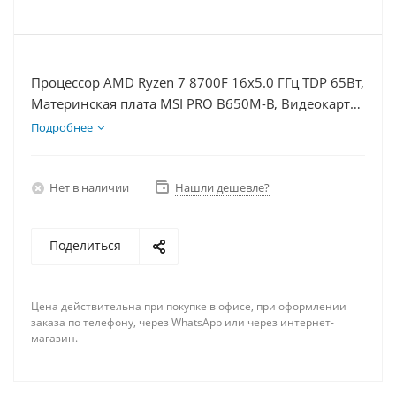
Процессор AMD Ryzen 7 8700F 16x5.0 ГГц TDP 65Вт,
Материнская плата MSI PRO B650M-B, Видеокарта
RTX 4070TiS 16Гб, Память DDR5 16Gb, Диски
Подробнее
SSD 500Гб + HDD 2Тб, БП 750Вт
Нет в наличии
Нашли дешевле?
Поделиться
Цена действительна при покупке в офисе, при оформлении
заказа по телефону, через WhatsApp или через интернет-
магазин.