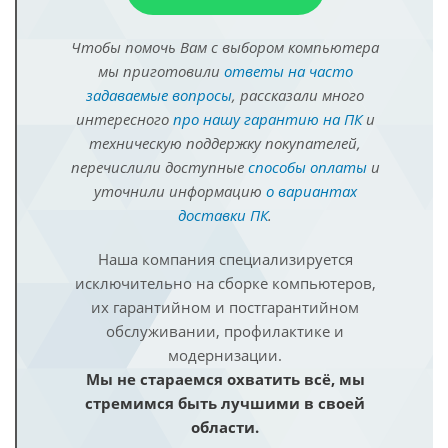
Чтобы помочь Вам с выбором компьютера
мы приготовили
ответы на часто
задаваемые вопросы
, рассказали много
интересного
про нашу гарантию на ПК
и
техническую поддержку покупателей,
перечислили доступные
способы оплаты
и
уточнили информацию
о вариантах
доставки ПК
.
Наша компания специализируется
исключительно на сборке компьютеров,
их гарантийном и постгарантийном
обслуживании, профилактике и
модернизации.
Мы не стараемся охватить всё, мы
стремимся быть лучшими в своей
области.