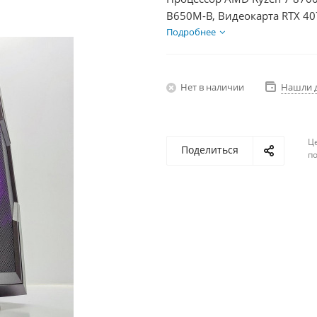
B650M-B, Видеокарта RTX 40
750Вт
Подробнее
Нет в наличии
Нашли 
Ц
Поделиться
по