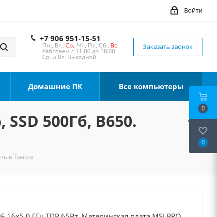
Войти
+7 906 951-15-51
Пн., Вт.,
Ср.
, Чт., Пт., Сб.,
Вс.
Заказать звонок
Работаем с 11:00 до 18:00
Ср. и Вс. Выходной
Домашние ПК
Все компьютеры
0
 SSD 500Гб, B650.
0
ить в Томске
F 16x5.0 ГГц TDP 65Вт, Материнская плата MSI PRO