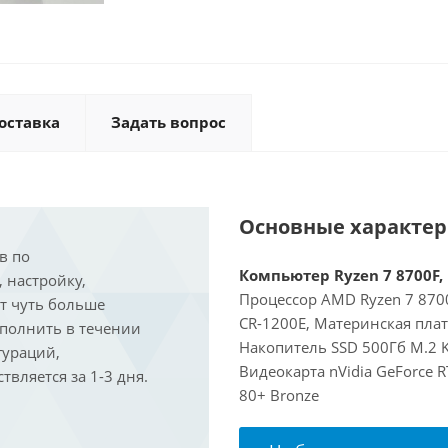
оставка
Задать вопрос
Основные характе
в по
Компьютер Ryzen 7 8700F, 
, настройку,
Процессор AMD Ryzen 7 8700
ит чуть больше
CR-1200E, Материнская пла
ыполнить в течении
Накопитель SSD 500Гб M.2 K
гураций,
Видеокарта nVidia GeForce 
вляется за 1-3 дня.
80+ Bronze