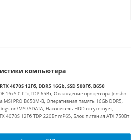
ристики компьютера
RTX 4070S 12Гб, DDR5 16Gb, SSD 500Гб, B650
F 16x5.0 ГГц TDP 65Вт, Охлаждение процессора Jonsbo
та MSI PRO B650M-B, Оперативная память 16Gb DDR5,
ingston/MSI/ADATA, Накопитель HDD отсутствует,
RTX 4070S 12Гб TDP 220Вт mP65, Блок питания ATX 750Вт