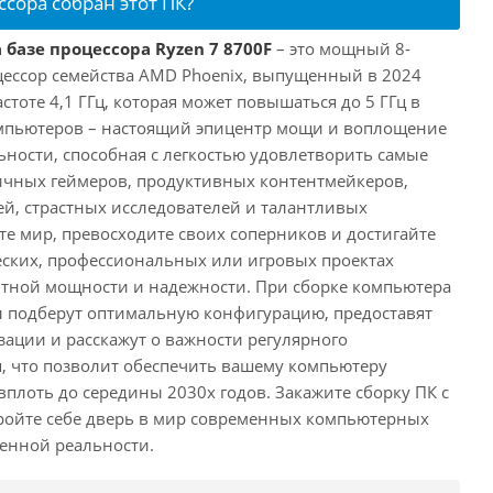
ссора собран этот ПК?
 базе процессора Ryzen 7 8700F
– это мощный 8-
ессор семейства AMD Phoenix, выпущенный в 2024
астоте 4,1 ГГц, которая может повышаться до 5 ГГц в
омпьютеров – настоящий эпицентр мощи и воплощение
ности, способная с легкостью удовлетворить самые
ичных геймеров, продуктивных контентмейкеров,
, страстных исследователей и талантливых
те мир, превосходите своих соперников и достигайте
еских, профессиональных или игровых проектах
нтной мощности и надежности. При сборке компьютера
 подберут оптимальную конфигурацию, предоставят
ации и расскажут о важности регулярного
, что позволит обеспечить вашему компьютеру
плоть до середины 2030х годов. Закажите сборку ПК с
ройте себе дверь в мир современных компьютерных
енной реальности.