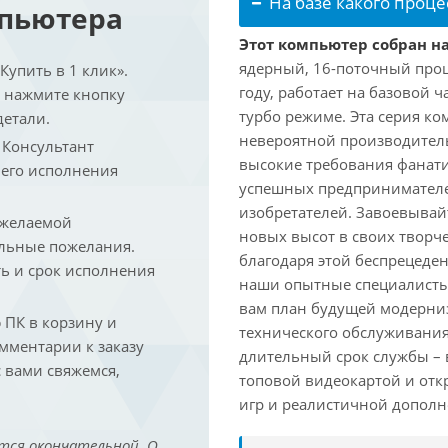
На базе какого проце
мпьютера
Этот компьютер собран на
ядерный, 16-поточный проц
упить в 1 клик».
году, работает на базовой ч
и нажмите кнопку
турбо режиме. Эта серия к
детали.
невероятной производитель
. Консультант
высокие требования фанат
 его исполнения
успешных предпринимателей
изобретателей. Завоевывай
 желаемой
новых высот в своих творч
льные пожелания.
благодаря этой беспрецеде
ть и срок исполнения
наши опытные специалисты
вам план будущей модерниз
ПК в корзину и
технического обслуживания
омментарии к заказу
длительный срок службы – в
 вами свяжемся,
топовой видеокартой и отк
игр и реалистичной дополн
тся окончательной. О