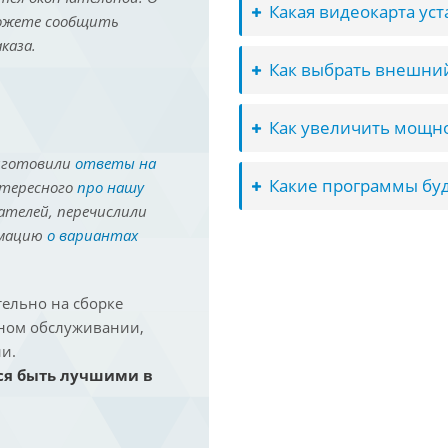
Какая видеокарта ус
можете сообщить
каза.
Как выбрать внешний
Как увеличить мощно
иготовили
ответы на
Какие программы буд
нтересного
про нашу
ателей, перечислили
рмацию
о вариантах
ельно на сборке
йном обслуживании,
и.
ся быть лучшими в