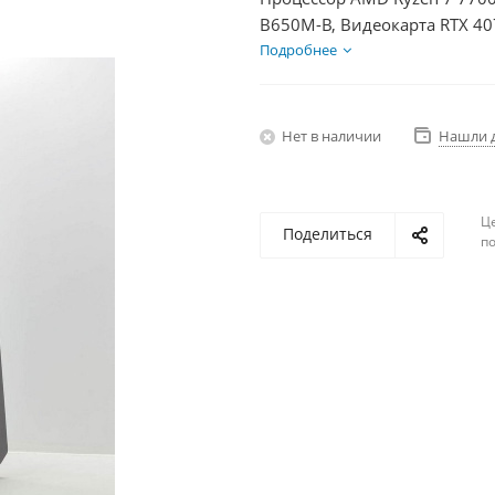
B650M-B, Видеокарта RTX 40
750Вт
Подробнее
Нет в наличии
Нашли 
Ц
Поделиться
по