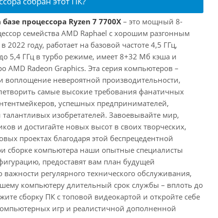
ссора собран этот ПК?
 базе процессора Ryzen 7 7700X
– это мощный 8-
ессор семейства AMD Raphael с хорошим разгонным
2022 году, работает на базовой частоте 4,5 ГГц,
о 5,4 ГГц в турбо режиме, имеет 8+32 Мб кэша и
о AMD Radeon Graphics. Эта серия компьютеров –
и воплощение невероятной производительности,
влетворить самые высокие требования фанатичных
онтентмейкеров, успешных предпринимателей,
и талантливых изобретателей. Завоевывайте мир,
ков и достигайте новых высот в своих творческих,
вых проектах благодаря этой беспрецедентной
ри сборке компьютера наши опытные специалисты
фигурацию, предоставят вам план будущей
о важности регулярного технического обслуживания,
ашему компьютеру длительный срок службы – вплоть до
жите сборку ПК с топовой видеокартой и откройте себе
компьютерных игр и реалистичной дополненной