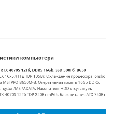
ристики компьютера
RTX 4070S 12Гб, DDR5 16Gb, SSD 500Гб, B650
X 16x5.4 ГГц TDP 105Вт, Охлаждение процессора Jonsbo
та MSI PRO B650M-B, Оперативная память 16Gb DDR5,
ingston/MSI/ADATA, Накопитель HDD отсутствует,
RTX 4070S 12Гб TDP 220Вт mP65, Блок питания ATX 750Вт