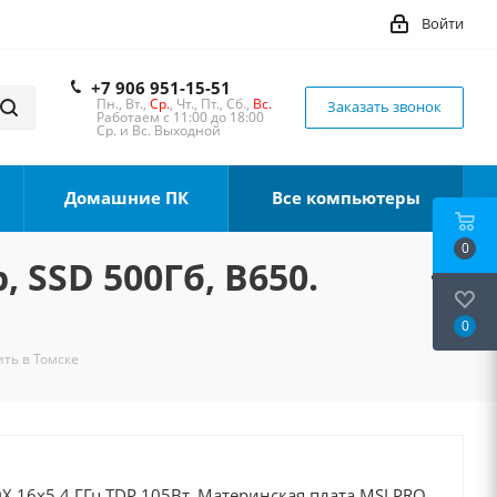
Войти
+7 906 951-15-51
Пн., Вт.,
Ср.
, Чт., Пт., Сб.,
Вс.
Заказать звонок
Работаем с 11:00 до 18:00
Ср. и Вс. Выходной
Домашние ПК
Все компьютеры
0
 SSD 500Гб, B650.
0
ить в Томске
X 16x5.4 ГГц TDP 105Вт, Материнская плата MSI PRO