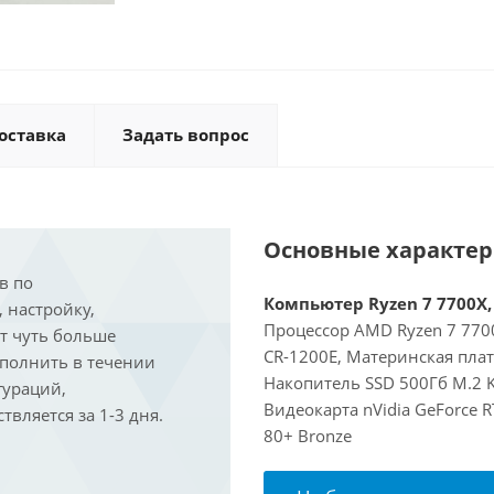
оставка
Задать вопрос
Основные характе
в по
Компьютер Ryzen 7 7700X, 
, настройку,
Процессор AMD Ryzen 7 7700
ит чуть больше
CR-1200E, Материнская пла
ыполнить в течении
Накопитель SSD 500Гб M.2 K
гураций,
Видеокарта nVidia GeForce 
вляется за 1-3 дня.
80+ Bronze