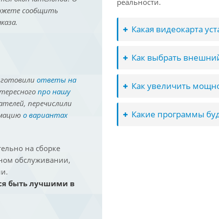
реальности.
можете сообщить
каза.
Какая видеокарта ус
Как выбрать внешний
иготовили
ответы на
Как увеличить мощно
нтересного
про нашу
ателей, перечислили
Какие программы буд
рмацию
о вариантах
ельно на сборке
йном обслуживании,
и.
ся быть лучшими в