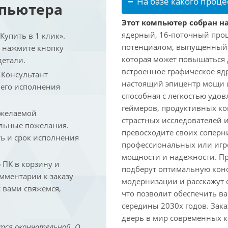
На базе какого проце
мпьютера
Этот компьютер собран на
ядерный, 16-поточный проц
упить в 1 клик».
потенциалом, выпущенный в 
и нажмите кнопку
которая может повышаться д
детали.
встроенное графическое ядр
. Консультант
настоящий эпицентр мощи 
 его исполнения
способная с легкостью удо
геймеров, продуктивных к
 желаемой
страстных исследователей 
льные пожелания.
превосходите своих соперни
ть и срок исполнения
профессиональных или игро
мощности и надежности. П
ПК в корзину и
подберут оптимальную кон
омментарии к заказу
модернизации и расскажут 
 вами свяжемся,
что позволит обеспечить в
середины 2030х годов. Зака
дверь в мир современных 
тся окончательной. О