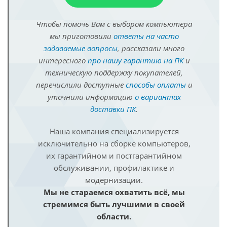
Чтобы помочь Вам с выбором компьютера
мы приготовили
ответы на часто
задаваемые вопросы
, рассказали много
интересного
про нашу гарантию на ПК
и
техническую поддержку покупателей,
перечислили доступные
способы оплаты
и
уточнили информацию
о вариантах
доставки ПК
.
Наша компания специализируется
исключительно на сборке компьютеров,
их гарантийном и постгарантийном
обслуживании, профилактике и
модернизации.
Мы не стараемся охватить всё, мы
стремимся быть лучшими в своей
области.