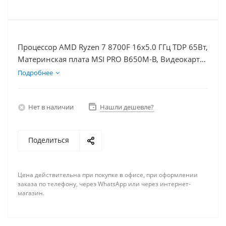
Процессор AMD Ryzen 7 8700F 16x5.0 ГГц TDP 65Вт,
Материнская плата MSI PRO B650M-B, Видеокарта
RTX 4070S 12Гб, Память DDR5 32Gb, Диски
Подробнее
SSD 500Гб + HDD 2Тб, БП 750Вт
Нет в наличии
Нашли дешевле?
Поделиться
Цена действительна при покупке в офисе, при оформлении
заказа по телефону, через WhatsApp или через интернет-
магазин.