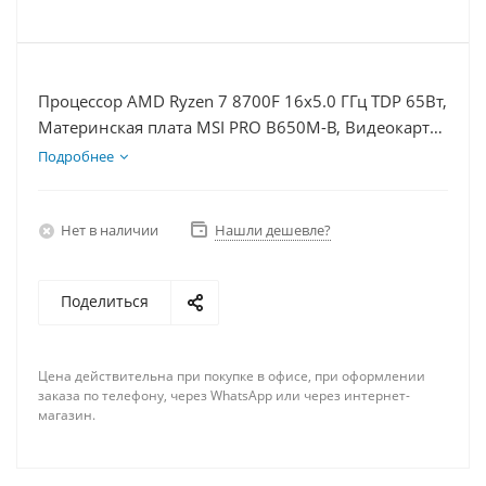
Процессор AMD Ryzen 7 8700F 16x5.0 ГГц TDP 65Вт,
Материнская плата MSI PRO B650M-B, Видеокарта
RTX 4070TiS 16Гб, Память DDR5 16Gb, Диски SSD
Подробнее
1000Гб + HDD 1Тб, БП 750Вт
Нет в наличии
Нашли дешевле?
Поделиться
Цена действительна при покупке в офисе, при оформлении
заказа по телефону, через WhatsApp или через интернет-
магазин.