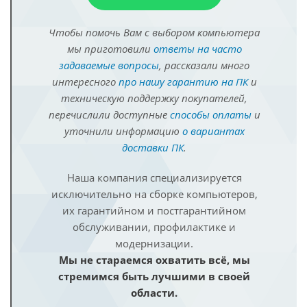
Чтобы помочь Вам с выбором компьютера
мы приготовили
ответы на часто
задаваемые вопросы
, рассказали много
интересного
про нашу гарантию на ПК
и
техническую поддержку покупателей,
перечислили доступные
способы оплаты
и
уточнили информацию
о вариантах
доставки ПК
.
Наша компания специализируется
исключительно на сборке компьютеров,
их гарантийном и постгарантийном
обслуживании, профилактике и
модернизации.
Мы не стараемся охватить всё, мы
стремимся быть лучшими в своей
области.