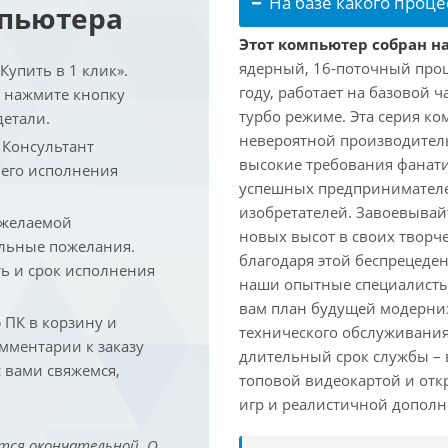
На базе какого проце
мпьютера
Этот компьютер собран на
ядерный, 16-поточный проц
упить в 1 клик».
году, работает на базовой ч
и нажмите кнопку
турбо режиме. Эта серия к
детали.
невероятной производитель
. Консультант
высокие требования фанат
 его исполнения
успешных предпринимателей
изобретателей. Завоевывай
 желаемой
новых высот в своих творч
льные пожелания.
благодаря этой беспрецеде
ть и срок исполнения
наши опытные специалисты
вам план будущей модерниз
ПК в корзину и
технического обслуживания
омментарии к заказу
длительный срок службы – в
 вами свяжемся,
топовой видеокартой и отк
игр и реалистичной дополн
тся окончательной. О