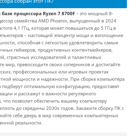
ссора собран этот ПК?
 базе процессора Ryzen 7 8700F
– это мощный 8-
ессор семейства AMD Phoenix, выпущенный в 2024
астоте 4,1 ГГц, которая может повышаться до 5 ГГц в
омпьютеров – настоящий эпицентр мощи и воплощение
ности, способная с легкостью удовлетворить самые
ичных геймеров, продуктивных контентмейкеров,
, страстных исследователей и талантливых
те мир, превосходите своих соперников и достигайте
еских, профессиональных или игровых проектах
нтной мощности и надежности. При сборке компьютера
 подберут оптимальную конфигурацию, предоставят
ации и расскажут о важности регулярного
, что позволит обеспечить вашему компьютеру
плоть до середины 2030х годов. Закажите сборку ПК с
ройте себе дверь в мир современных компьютерных
енной реальности.