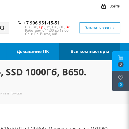
Войти
+7 906 951-15-51
Пн., Вт.,
Ср.
, Чт., Пт., Сб.,
Вс.
Заказать звонок
Работаем с 11:00 до 18:00
Ср. и Вс. Выходной
Домашние ПК
Все компьютеры
0
 SSD 1000Гб, B650.
0
пить в Томске
F 16x5.0 ГГц TDP 65Вт, Материнская плата MSI PRO