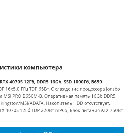
ристики компьютера
RTX 4070S 12Гб, DDR5 16Gb, SSD 1000Гб, B650
F 16x5.0 ГГц TDP 65Вт, Охлаждение процессора Jonsbo
та MSI PRO B650M-B, Оперативная память 16Gb DDR5,
Kingston/MSI/ADATA, Накопитель HDD отсутствует,
RTX 4070S 12Гб TDP 220Вт mP65, Блок питания ATX 750Вт