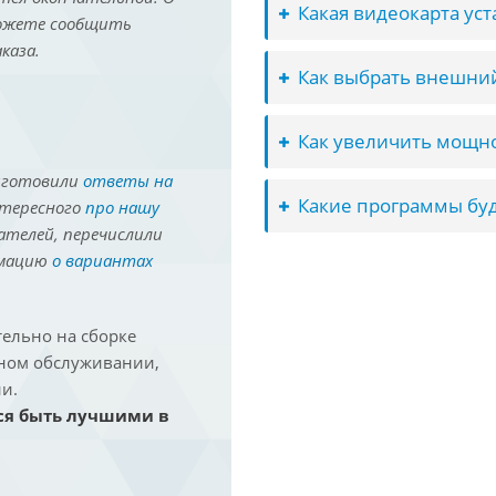
Какая видеокарта ус
можете сообщить
каза.
Как выбрать внешний
Как увеличить мощно
иготовили
ответы на
Какие программы буд
нтересного
про нашу
ателей, перечислили
рмацию
о вариантах
ельно на сборке
йном обслуживании,
и.
ся быть лучшими в