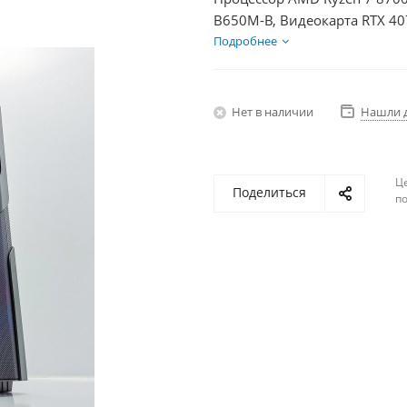
B650M-B, Видеокарта RTX 40
750Вт
Подробнее
Нет в наличии
Нашли 
Ц
Поделиться
по