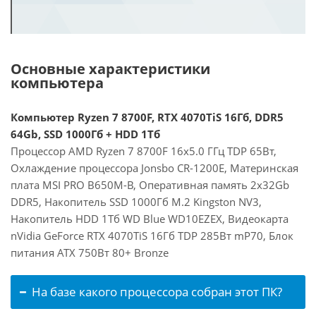
Основные характеристики
компьютера
Компьютер Ryzen 7 8700F, RTX 4070TiS 16Гб, DDR5
64Gb, SSD 1000Гб + HDD 1Тб
Процессор AMD Ryzen 7 8700F 16x5.0 ГГц TDP 65Вт,
Охлаждение процессора Jonsbo CR-1200E, Материнская
плата MSI PRO B650M-B, Оперативная память 2x32Gb
DDR5, Накопитель SSD 1000Гб M.2 Kingston NV3,
Накопитель HDD 1Тб WD Blue WD10EZEX, Видеокарта
nVidia GeForce RTX 4070TiS 16Гб TDP 285Вт mP70, Блок
питания ATX 750Вт 80+ Bronze
На базе какого процессора собран этот ПК?