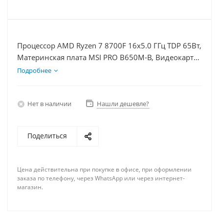
Процессор AMD Ryzen 7 8700F 16x5.0 ГГц TDP 65Вт,
Материнская плата MSI PRO B650M-B, Видеокарта
RTX 4070TiS 16Гб, Память DDR5 64Gb, Диски SSD
Подробнее
1000Гб + HDD 1Тб, БП 750Вт
Нет в наличии
Нашли дешевле?
Поделиться
Цена действительна при покупке в офисе, при оформлении
заказа по телефону, через WhatsApp или через интернет-
магазин.