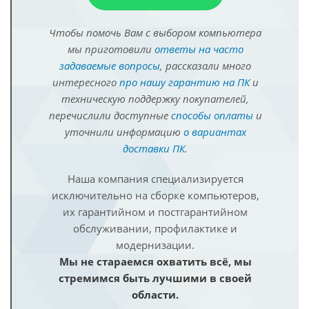
Чтобы помочь Вам с выбором компьютера
мы приготовили
ответы на часто
задаваемые вопросы
, рассказали много
интересного
про нашу гарантию на ПК
и
техническую поддержку покупателей,
перечислили доступные
способы оплаты
и
уточнили информацию
о вариантах
доставки ПК
.
Наша компания специализируется
исключительно на сборке компьютеров,
их гарантийном и постгарантийном
обслуживании, профилактике и
модернизации.
Мы не стараемся охватить всё, мы
стремимся быть лучшими в своей
области.