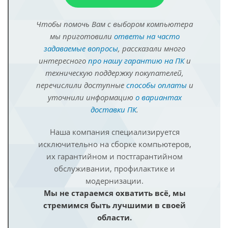
Чтобы помочь Вам с выбором компьютера
мы приготовили
ответы на часто
задаваемые вопросы
, рассказали много
интересного
про нашу гарантию на ПК
и
техническую поддержку покупателей,
перечислили доступные
способы оплаты
и
уточнили информацию
о вариантах
доставки ПК
.
Наша компания специализируется
исключительно на сборке компьютеров,
их гарантийном и постгарантийном
обслуживании, профилактике и
модернизации.
Мы не стараемся охватить всё, мы
стремимся быть лучшими в своей
области.