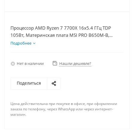
Процессор AMD Ryzen 7 7700X 16x5.4 ГГц TDP
105Вт, Материнская плата MSI PRO B650M-B,
Видеокарта RTX 4070TiS 16Гб, Память DDR5 64Gb,
Подробнее
Диски SSD 1000Гб, БП 750Вт
Нет в наличии
Нашли дешевле?
Поделиться
Цена действительна при покупке в офисе, при оформлении
заказа по телефону, через WhatsApp или через интернет-
магазин.