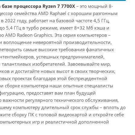
 базе процессора Ryzen 7 7700X
– это мощный 8-
ессор семейства AMD Raphael с хорошим разгонным
2022 году, работает на базовой частоте 4,5 ГГц,
о 5,4 ГГц в турбо режиме, имеет 8+32 Мб кэша и
о AMD Radeon Graphics. Эта серия компьютеров –
и воплощение невероятной производительности,
влетворить самые высокие требования фанатичных
онтентмейкеров, успешных предпринимателей,
и талантливых изобретателей. Завоевывайте мир,
ков и достигайте новых высот в своих творческих,
вых проектах благодаря этой беспрецедентной
ри сборке компьютера наши опытные специалисты
фигурацию, предоставят вам план будущей
о важности регулярного технического обслуживания,
ашему компьютеру длительный срок службы – вплоть до
жите сборку ПК с топовой видеокартой и откройте себе
компьютерных игр и реалистичной дополненной