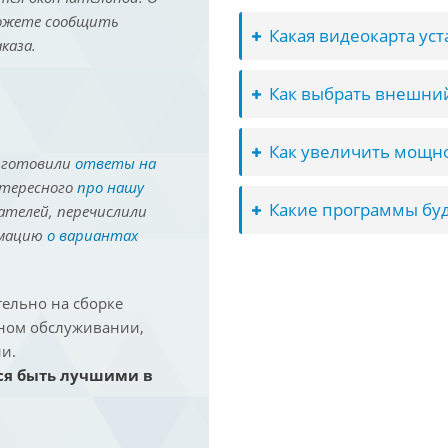
можете сообщить
Какая видеокарта ус
каза.
Как выбрать внешний
Как увеличить мощно
иготовили
ответы на
нтересного
про нашу
Какие программы буд
ателей, перечислили
рмацию
о вариантах
ельно на сборке
йном обслуживании,
и.
ся быть лучшими в