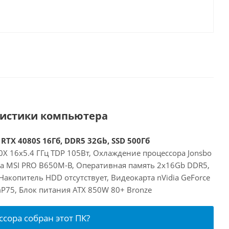
ристики компьютера
RTX 4080S 16Гб, DDR5 32Gb, SSD 500Гб
X 16x5.4 ГГц TDP 105Вт, Охлаждение процессора Jonsbo
та MSI PRO B650M-B, Оперативная память 2x16Gb DDR5,
Накопитель HDD отсутствует, Видеокарта nVidia GeForce
P75, Блок питания ATX 850W 80+ Bronze
ссора собран этот ПК?