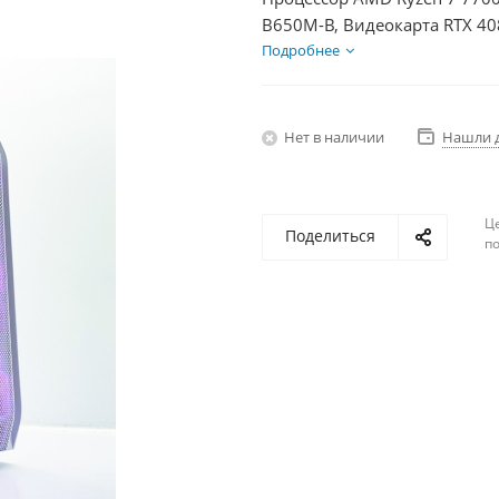
B650M-B, Видеокарта RTX 40
850Вт
Подробнее
Нет в наличии
Нашли 
Ц
Поделиться
по