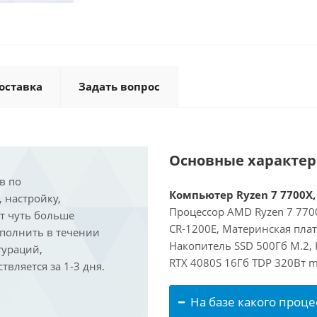
оставка
Задать вопрос
Основные характе
в по
Компьютер Ryzen 7 7700X, 
, настройку,
Процессор AMD Ryzen 7 7700
ит чуть больше
CR-1200E, Материнская пла
ыполнить в течении
Накопитель SSD 500Гб M.2, 
гураций,
RTX 4080S 16Гб TDP 320Вт m
вляется за 1-3 дня.
На базе какого проце