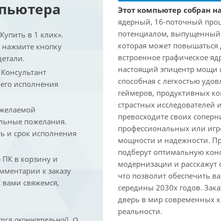
мпьютера
Этот компьютер собран на
ядерный, 16-поточный проц
потенциалом, выпущенный в 
упить в 1 клик».
которая может повышаться д
и нажмите кнопку
встроенное графическое ядр
детали.
настоящий эпицентр мощи 
. Консультант
способная с легкостью удо
 его исполнения
геймеров, продуктивных к
страстных исследователей 
 желаемой
превосходите своих соперни
льные пожелания.
профессиональных или игро
ть и срок исполнения
мощности и надежности. П
подберут оптимальную кон
ПК в корзину и
модернизации и расскажут 
омментарии к заказу
что позволит обеспечить в
 вами свяжемся,
середины 2030х годов. Зака
дверь в мир современных 
реальности.
тся окончательной. О