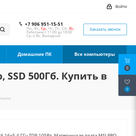
Войти
+7 906 951-15-51
Пн., Вт.,
Ср.
, Чт., Пт., Сб.,
Вс.
Заказать звонок
Работаем с 11:00 до 18:00
Ср. и Вс. Выходной
Домашние ПК
Все компьютеры
0
, SSD 500Гб. Купить в
0
Томске
X 16x5.4 ГГц TDP 105Вт, Материнская плата MSI PRO