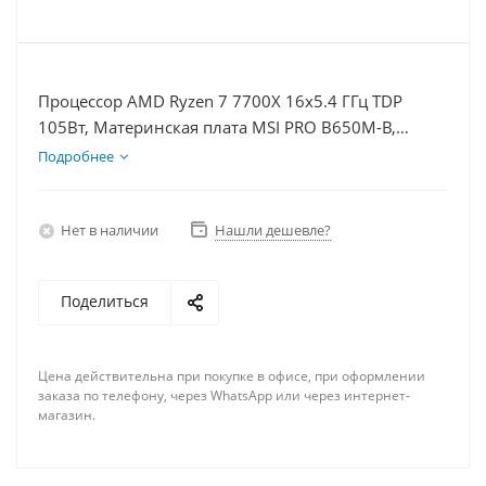
Процессор AMD Ryzen 7 7700X 16x5.4 ГГц TDP
105Вт, Материнская плата MSI PRO B650M-B,
Видеокарта RTX 4090 24Гб, Память DDR5 32Gb,
Подробнее
Диски SSD 500Гб + HDD 2Тб, БП 850Вт
Нет в наличии
Нашли дешевле?
Поделиться
Цена действительна при покупке в офисе, при оформлении
заказа по телефону, через WhatsApp или через интернет-
магазин.