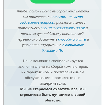
Чтобы помочь Вам с выбором компьютера
мы приготовили
ответы на часто
задаваемые вопросы
, рассказали много
интересного
про нашу гарантию на ПК
и
техническую поддержку покупателей,
перечислили доступные
способы оплаты
и
уточнили информацию
о вариантах
доставки ПК
.
Наша компания специализируется
исключительно на сборке компьютеров,
их гарантийном и постгарантийном
обслуживании, профилактике и
модернизации.
Мы не стараемся охватить всё, мы
стремимся быть лучшими в своей
области.