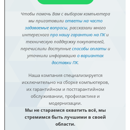
Чтобы помочь Вам с выбором компьютера
мы приготовили
ответы на часто
задаваемые вопросы
, рассказали много
интересного
про нашу гарантию на ПК
и
техническую поддержку покупателей,
перечислили доступные
способы оплаты
и
уточнили информацию
о вариантах
доставки ПК
.
Наша компания специализируется
исключительно на сборке компьютеров,
их гарантийном и постгарантийном
обслуживании, профилактике и
модернизации.
Мы не стараемся охватить всё, мы
стремимся быть лучшими в своей
области.