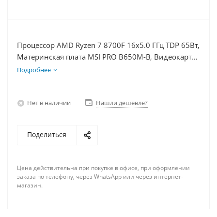
Процессор AMD Ryzen 7 8700F 16x5.0 ГГц TDP 65Вт,
Материнская плата MSI PRO B650M-B, Видеокарта
RTX 4090 24Гб, Память DDR5 16Gb, Диски SSD
Подробнее
1000Гб, БП 850Вт
Нет в наличии
Нашли дешевле?
Поделиться
Цена действительна при покупке в офисе, при оформлении
заказа по телефону, через WhatsApp или через интернет-
магазин.