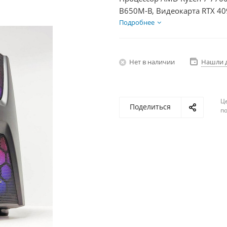
B650M-B, Видеокарта RTX 40
HDD 2Тб, БП 850Вт
Подробнее
Нет в наличии
Нашли 
Ц
Поделиться
по