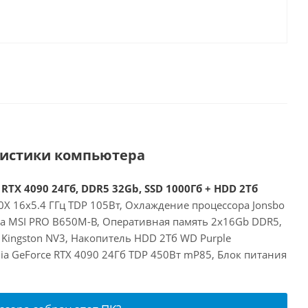
ристики компьютера
RTX 4090 24Гб, DDR5 32Gb, SSD 1000Гб + HDD 2Тб
X 16x5.4 ГГц TDP 105Вт, Охлаждение процессора Jonsbo
та MSI PRO B650M-B, Оперативная память 2x16Gb DDR5,
Kingston NV3, Накопитель HDD 2Тб WD Purple
a GeForce RTX 4090 24Гб TDP 450Вт mP85, Блок питания