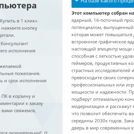
На базе какого проце
мпьютера
Этот компьютер собран на
ядерный, 16-поточный проц
упить в 1 клик».
потенциалом, выпущенный в 
и нажмите кнопку
которая может повышаться д
детали.
встроенное графическое ядр
. Консультант
настоящий эпицентр мощи 
 его исполнения
способная с легкостью удо
геймеров, продуктивных к
 желаемой
страстных исследователей 
льные пожелания.
превосходите своих соперни
ть и срок исполнения
профессиональных или игро
мощности и надежности. П
ПК в корзину и
подберут оптимальную кон
омментарии к заказу
модернизации и расскажут 
 вами свяжемся,
что позволит обеспечить в
середины 2030х годов. Зака
дверь в мир современных 
тся окончательной. О