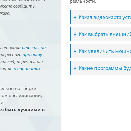
реальности.
можете сообщить
каза.
Какая видеокарта ус
Как выбрать внешний
иготовили
ответы на
Как увеличить мощно
нтересного
про нашу
ателей, перечислили
Какие программы буд
рмацию
о вариантах
ельно на сборке
йном обслуживании,
и.
ся быть лучшими в