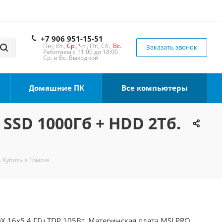
+7 906 951-15-51
Пн., Вт.,
Ср.
, Чт., Пт., Сб.,
Вс.
Заказать звонок
Работаем с 11:00 до 18:00
Ср. и Вс. Выходной
Домашние ПК
Все компьютеры
 SSD 1000Гб + HDD 2Тб.
. Купить в Томске
X 16x5.4 ГГц TDP 105Вт, Материнская плата MSI PRO