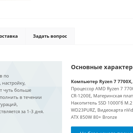
оставка
Задать вопрос
Основные характе
в по
Компьютер Ryzen 7 7700X, 
, настройку,
Процессор AMD Ryzen 7 7700
ит чуть больше
CR-1200E, Материнская пла
ыполнить в течении
Накопитель SSD 1000Гб M.2 
гураций,
WD23PURZ, Видеокарта nVidi
вляется за 1-3 дня.
ATX 850W 80+ Bronze