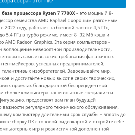
ссора собран этот ПК?
 базе процессора Ryzen 7 7700X
– это мощный 8-
ессор семейства AMD Raphael с хорошим разгонным
2022 году, работает на базовой частоте 4,5 ГГц,
о 5,4 ГГц в турбо режиме, имеет 8+32 Мб кэша и
о AMD Radeon Graphics. Эта серия компьютеров –
и воплощение невероятной производительности,
влетворить самые высокие требования фанатичных
онтентмейкеров, успешных предпринимателей,
и талантливых изобретателей. Завоевывайте мир,
ков и достигайте новых высот в своих творческих,
вых проектах благодаря этой беспрецедентной
ри сборке компьютера наши опытные специалисты
фигурацию, предоставят вам план будущей
о важности регулярного технического обслуживания,
ашему компьютеру длительный срок службы – вплоть до
жите сборку ПК с топовой видеокартой и откройте себе
компьютерных игр и реалистичной дополненной