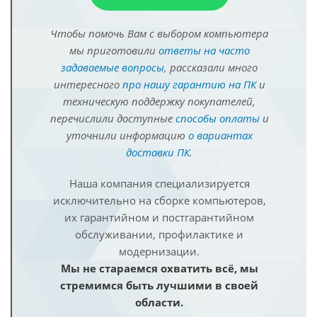
Чтобы помочь Вам с выбором компьютера
мы приготовили
ответы на часто
задаваемые вопросы
, рассказали много
интересного
про нашу гарантию на ПК
и
техническую поддержку покупателей,
перечислили доступные
способы оплаты
и
уточнили информацию
о вариантах
доставки ПК
.
Наша компания специализируется
исключительно на сборке компьютеров,
их гарантийном и постгарантийном
обслуживании, профилактике и
модернизации.
Мы не стараемся охватить всё, мы
стремимся быть лучшими в своей
области.