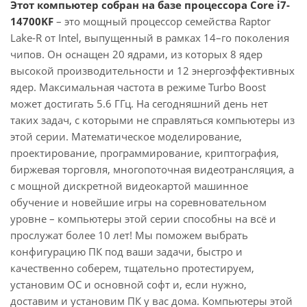
Этот компьютер собран на базе процессора Core i7-
14700KF
– это мощный процессор семейства Raptor
Lake-R от Intel, выпущенный в рамках 14–го поколения
чипов. Он оснащен 20 ядрами, из которых 8 ядер
высокой производительности и 12 энергоэффективных
ядер. Максимальная частота в режиме Turbo Boost
может достигать 5.6 ГГц. На сегодняшний день нет
таких задач, с которыми не справляться компьютеры из
этой серии. Математическое моделирование,
проектирование, программирование, криптография,
биржевая торговля, многопоточная видеотрансляция, а
с мощной дискретной видеокартой машинное
обучение и новейшие игры на соревновательном
уровне – компьютеры этой серии способны на всё и
прослужат более 10 лет! Мы поможем выбрать
конфигурацию ПК под ваши задачи, быстро и
качественно соберем, тщательно протестируем,
установим ОС и основной софт и, если нужно,
доставим и установим ПК у вас дома. Компьютеры этой