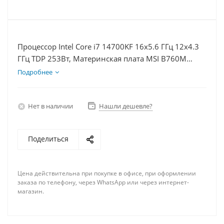
Процессор Intel Core i7 14700KF 16x5.6 ГГц 12x4.3
ГГц TDP 253Вт, Материнская плата MSI B760M
BOMBER WIFI D5, Видеокарта RTX 4060Ti 8Гб,
Подробнее
Память DDR5 16Gb, Диски SSD 500Гб + HDD 2Тб,
БП 600Вт
Нет в наличии
Нашли дешевле?
Поделиться
Цена действительна при покупке в офисе, при оформлении
заказа по телефону, через WhatsApp или через интернет-
магазин.