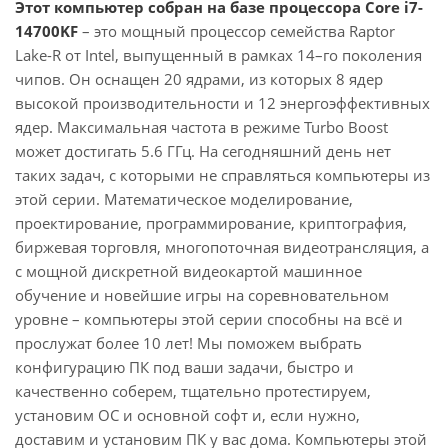
Этот компьютер собран на базе процессора Core i7-
14700KF
– это мощный процессор семейства Raptor
Lake-R от Intel, выпущенный в рамках 14–го поколения
чипов. Он оснащен 20 ядрами, из которых 8 ядер
высокой производительности и 12 энергоэффективных
ядер. Максимальная частота в режиме Turbo Boost
может достигать 5.6 ГГц. На сегодняшний день нет
таких задач, с которыми не справляться компьютеры из
этой серии. Математическое моделирование,
проектирование, программирование, криптография,
биржевая торговля, многопоточная видеотрансляция, а
с мощной дискретной видеокартой машинное
обучение и новейшие игры на соревновательном
уровне – компьютеры этой серии способны на всё и
прослужат более 10 лет! Мы поможем выбрать
конфигурацию ПК под ваши задачи, быстро и
качественно соберем, тщательно протестируем,
установим ОС и основной софт и, если нужно,
доставим и установим ПК у вас дома. Компьютеры этой