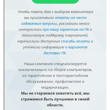
Чтобы помочь Вам с выбором компьютера
мы приготовили
ответы на часто
задаваемые вопросы
, рассказали много
интересного
про нашу гарантию на ПК
и
техническую поддержку покупателей,
перечислили доступные
способы оплаты
и
уточнили информацию
о вариантах
доставки ПК
.
Наша компания специализируется
исключительно на сборке компьютеров,
их гарантийном и постгарантийном
обслуживании, профилактике и
модернизации.
Мы не стараемся охватить всё, мы
стремимся быть лучшими в своей
области.