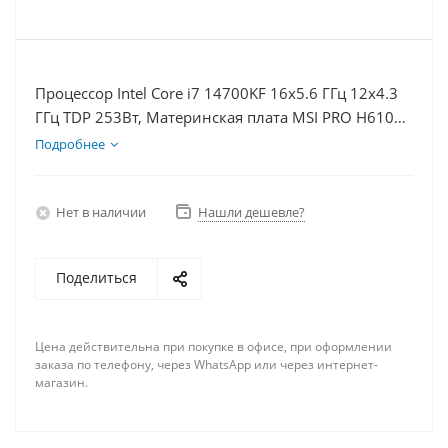
Процессор Intel Core i7 14700KF 16x5.6 ГГц 12x4.3
ГГц TDP 253Вт, Материнская плата MSI PRO H610M-
E D5, Видеокарта RTX 4060 8Гб, Память
Подробнее
DDR5 32Gb, Диски SSD 500Гб, БП 600Вт
Нет в наличии
Нашли дешевле?
Поделиться
Цена действительна при покупке в офисе, при оформлении
заказа по телефону, через WhatsApp или через интернет-
магазин.