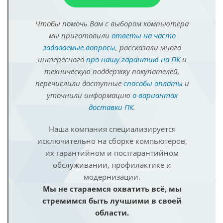
Чтобы помочь Вам с выбором компьютера
мы приготовили
ответы на часто
задаваемые вопросы
, рассказали много
интересного
про нашу гарантию на ПК
и
техническую поддержку покупателей,
перечислили доступные
способы оплаты
и
уточнили информацию
о вариантах
доставки ПК
.
Наша компания специализируется
исключительно на сборке компьютеров,
их гарантийном и постгарантийном
обслуживании, профилактике и
модернизации.
Мы не стараемся охватить всё, мы
стремимся быть лучшими в своей
области.