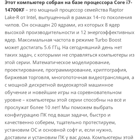
Этот компьютер собран на базе процессора Core i7-
14700KF
– это мощный процессор семейства Raptor
Lake-R от Intel, выпущенный в рамках 14–го поколения
чипов. Он оснащен 20 ядрами, из которых 8 ядер
высокой производительности и 12 энергоэффективных
ядер. Максимальная частота в режиме Turbo Boost
может достигать 5.6 ГГц. На сегодняшний день нет
таких задач, с которыми не справляться компьютеры из
этой серии. Математическое моделирование,
проектирование, программирование, криптография,
биржевая торговля, многопоточная видеотрансляция, а
с мощной дискретной видеокартой машинное
обучение и новейшие игры на соревновательном
уровне – компьютеры этой серии способны на всё и
прослужат более 10 лет! Мы поможем выбрать
конфигурацию ПК под ваши задачи, быстро и
качественно соберем, тщательно протестируем,
установим ОС и основной софт и, если нужно,
доставим и установим ПК у вас дома. Компьютеры этой