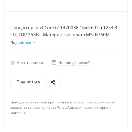
Процессор Intel Core i7 14700KF 16x5.6 ГГц 12x4.3
ГГц TDP 253Вт, Материнская плата MSI B760M
BOMBER WIFI D5, Видеокарта RTX 4060Ti 8Гб,
Подробнее
Память DDR5 64Gb, Диски SSD 500Гб + HDD 1Тб,
БП 600Вт
Нет в наличии
Нашли дешевле?
Поделиться
Цена действительна при покупке в офисе, при оформлении
заказа по телефону, через WhatsApp или через интернет-
магазин.