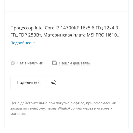
Процессор Intel Core i7 14700KF 16x5.6 ГГц 12x4.3
ГГц TDP 253Вт, Материнская плата MSI PRO H610M-
E D5, Видеокарта RTX 4060 8Гб, Память
Подробнее
DDR5 64Gb, Диски SSD 500Гб + HDD 2Тб, БП 600Вт
Нет в наличии
Нашли дешевле?
Поделиться
Цена действительна при покупке в офисе, при оформлении
заказа по телефону, через WhatsApp или через интернет-
магазин.