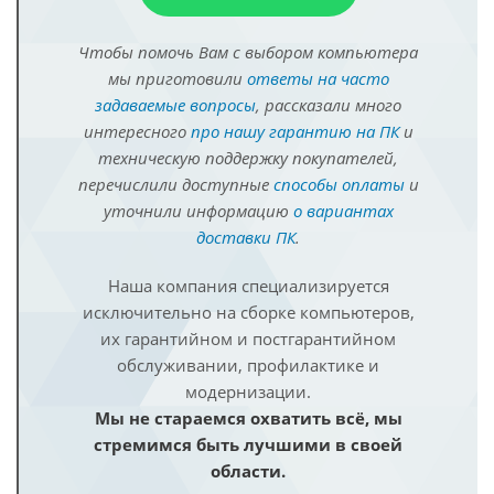
Чтобы помочь Вам с выбором компьютера
мы приготовили
ответы на часто
задаваемые вопросы
, рассказали много
интересного
про нашу гарантию на ПК
и
техническую поддержку покупателей,
перечислили доступные
способы оплаты
и
уточнили информацию
о вариантах
доставки ПК
.
Наша компания специализируется
исключительно на сборке компьютеров,
их гарантийном и постгарантийном
обслуживании, профилактике и
модернизации.
Мы не стараемся охватить всё, мы
стремимся быть лучшими в своей
области.