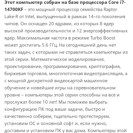
Этот компьютер собран на базе процессора Core i7-
14700KF
– это мощный процессор семейства Raptor
Lake-R от Intel, выпущенный в рамках 14–го поколения
чипов. Он оснащен 20 ядрами, из которых 8 ядер
высокой производительности и 12 энергоэффективных
ядер. Максимальная частота в режиме Turbo Boost
может достигать 5.6 ГГц. На сегодняшний день нет
таких задач, с которыми не справляться компьютеры из
этой серии. Математическое моделирование,
проектирование, программирование, криптография,
биржевая торговля, многопоточная видеотрансляция, а
с мощной дискретной видеокартой машинное
обучение и новейшие игры на соревновательном
уровне – компьютеры этой серии способны на всё и
прослужат более 10 лет! Мы поможем выбрать
конфигурацию ПК под ваши задачи, быстро и
качественно соберем, тщательно протестируем,
установим ОС и основной софт и, если нужно,
доставим и установим ПК у вас дома. Компьютеры этой