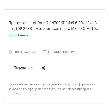
Процессор Intel Core i7 14700KF 16x5.6 ГГц 12x4.3
ГГц TDP 253Вт, Материнская плата MSI PRO H610M-
E D5, Видеокарта RTX 4070S 12Гб, Память
Подробнее
DDR5 16Gb, Диски SSD 1000Гб, БП 750Вт
Нет в наличии
Нашли дешевле?
Поделиться
Цена действительна при покупке в офисе, при оформлении
заказа по телефону, через WhatsApp или через интернет-
магазин.