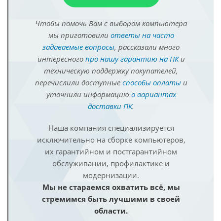
Чтобы помочь Вам с выбором компьютера
мы приготовили
ответы на часто
задаваемые вопросы
, рассказали много
интересного
про нашу гарантию на ПК
и
техническую поддержку покупателей,
перечислили доступные
способы оплаты
и
уточнили информацию
о вариантах
доставки ПК
.
Наша компания специализируется
исключительно на сборке компьютеров,
их гарантийном и постгарантийном
обслуживании, профилактике и
модернизации.
Мы не стараемся охватить всё, мы
стремимся быть лучшими в своей
области.