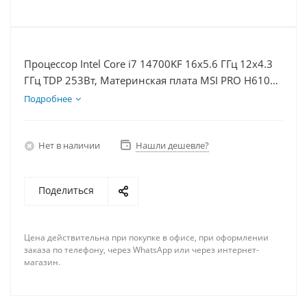
Процессор Intel Core i7 14700KF 16x5.6 ГГц 12x4.3
ГГц TDP 253Вт, Материнская плата MSI PRO H610M-
E D5, Видеокарта RTX 4070S 12Гб, Память
Подробнее
DDR5 64Gb, Диски SSD 1000Гб + HDD 1Тб, БП
750Вт
Нет в наличии
Нашли дешевле?
Поделиться
Цена действительна при покупке в офисе, при оформлении
заказа по телефону, через WhatsApp или через интернет-
магазин.