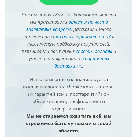
Чтобы помочь Вам с выбором компьютера
мы приготовили
ответы на часто
задаваемые вопросы
, рассказали много
интересного
про нашу гарантию на ПК
и
техническую поддержку покупателей,
перечислили доступные
способы оплаты
и
уточнили информацию
о вариантах
доставки ПК
.
Наша компания специализируется
исключительно на сборке компьютеров,
их гарантийном и постгарантийном
обслуживании, профилактике и
модернизации.
Мы не стараемся охватить всё, мы
стремимся быть лучшими в своей
области.