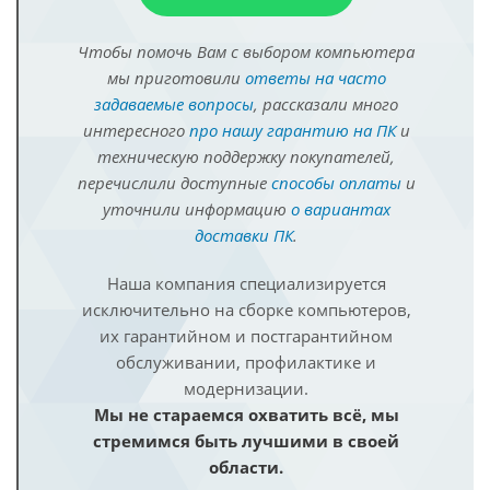
Чтобы помочь Вам с выбором компьютера
мы приготовили
ответы на часто
задаваемые вопросы
, рассказали много
интересного
про нашу гарантию на ПК
и
техническую поддержку покупателей,
перечислили доступные
способы оплаты
и
уточнили информацию
о вариантах
доставки ПК
.
Наша компания специализируется
исключительно на сборке компьютеров,
их гарантийном и постгарантийном
обслуживании, профилактике и
модернизации.
Мы не стараемся охватить всё, мы
стремимся быть лучшими в своей
области.