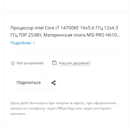
Процессор Intel Core i7 14700KF 16x5.6 ГГц 12x4.3
ГГц TDP 253Вт, Материнская плата MSI PRO H610M-
E D5, Видеокарта RTX 4070S 12Гб, Память
Подробнее
DDR5 16Gb, Диски SSD 500Гб + HDD 1Тб, БП 750Вт
Нет в наличии
Нашли дешевле?
Поделиться
Цена действительна при покупке в офисе, при оформлении
заказа по телефону, через WhatsApp или через интернет-
магазин.