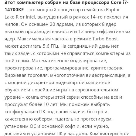
Этот компьютер собран на базе процессора Core i7-
14700KF
– это мощный процессор семейства Raptor
Lake-R от Intel, выпущенный в рамках 14–го поколения
чипов. Он оснащен 20 ядрами, из которых 8 ядер
высокой производительности и 12 энергоэффективных
ядер. Максимальная частота в режиме Turbo Boost
может достигать 5.6 ГГц. На сегодняшний день нет
таких задач, с которыми не справляться компьютеры из
этой серии. Математическое моделирование,
проектирование, программирование, криптография,
биржевая торговля, многопоточная видеотрансляция, а
с мощной дискретной видеокартой машинное
обучение и новейшие игры на соревновательном
уровне – компьютеры этой серии способны на всё и
прослужат более 10 лет! Мы поможем выбрать
конфигурацию ПК под ваши задачи, быстро и
качественно соберем, тщательно протестируем,
установим ОС и основной софт и, если нужно,
доставим и установим ПК у вас дома. Компьютеры этой