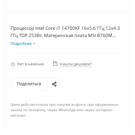
Процессор Intel Core i7 14700KF 16x5.6 ГГц 12x4.3
ГГц TDP 253Вт, Материнская плата MSI B760M
BOMBER WIFI D5, Видеокарта RTX 4070TiS 16Гб,
Подробнее
Память DDR5 32Gb, Диски SSD 500Гб + HDD 1Тб,
БП 750Вт
Нет в наличии
Нашли дешевле?
Поделиться
Цена действительна при покупке в офисе, при оформлении
заказа по телефону, через WhatsApp или через интернет-
магазин.