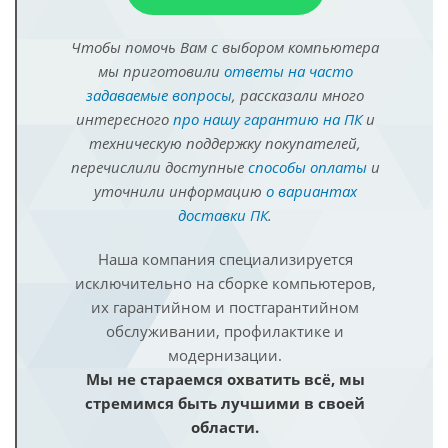
Чтобы помочь Вам с выбором компьютера
мы приготовили
ответы на часто
задаваемые вопросы
, рассказали много
интересного
про нашу гарантию на ПК
и
техническую поддержку покупателей,
перечислили доступные
способы оплаты
и
уточнили информацию
о вариантах
доставки ПК
.
Наша компания специализируется
исключительно на сборке компьютеров,
их гарантийном и постгарантийном
обслуживании, профилактике и
модернизации.
Мы не стараемся охватить всё, мы
стремимся быть лучшими в своей
области.