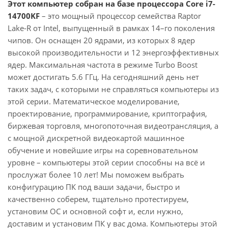
Этот компьютер собран на базе процессора Core i7-
14700KF
– это мощный процессор семейства Raptor
Lake-R от Intel, выпущенный в рамках 14–го поколения
чипов. Он оснащен 20 ядрами, из которых 8 ядер
высокой производительности и 12 энергоэффективных
ядер. Максимальная частота в режиме Turbo Boost
может достигать 5.6 ГГц. На сегодняшний день нет
таких задач, с которыми не справляться компьютеры из
этой серии. Математическое моделирование,
проектирование, программирование, криптография,
биржевая торговля, многопоточная видеотрансляция, а
с мощной дискретной видеокартой машинное
обучение и новейшие игры на соревновательном
уровне – компьютеры этой серии способны на всё и
прослужат более 10 лет! Мы поможем выбрать
конфигурацию ПК под ваши задачи, быстро и
качественно соберем, тщательно протестируем,
установим ОС и основной софт и, если нужно,
доставим и установим ПК у вас дома. Компьютеры этой