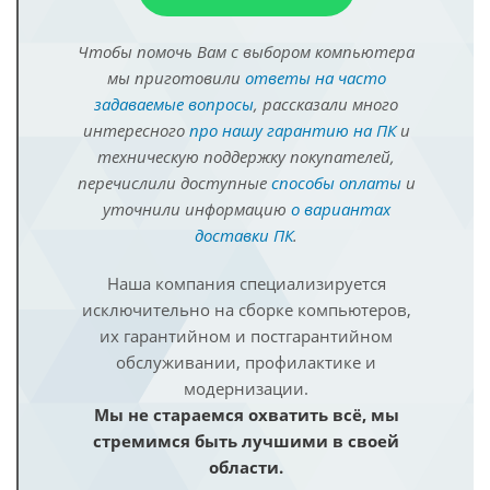
Чтобы помочь Вам с выбором компьютера
мы приготовили
ответы на часто
задаваемые вопросы
, рассказали много
интересного
про нашу гарантию на ПК
и
техническую поддержку покупателей,
перечислили доступные
способы оплаты
и
уточнили информацию
о вариантах
доставки ПК
.
Наша компания специализируется
исключительно на сборке компьютеров,
их гарантийном и постгарантийном
обслуживании, профилактике и
модернизации.
Мы не стараемся охватить всё, мы
стремимся быть лучшими в своей
области.