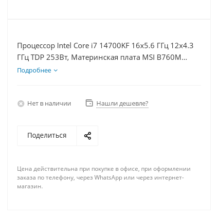
Процессор Intel Core i7 14700KF 16x5.6 ГГц 12x4.3
ГГц TDP 253Вт, Материнская плата MSI B760M
BOMBER WIFI D5, Видеокарта RTX 4090 24Гб,
Подробнее
Память DDR5 32Gb, Диски SSD 500Гб, БП 850Вт
Нет в наличии
Нашли дешевле?
Поделиться
Цена действительна при покупке в офисе, при оформлении
заказа по телефону, через WhatsApp или через интернет-
магазин.