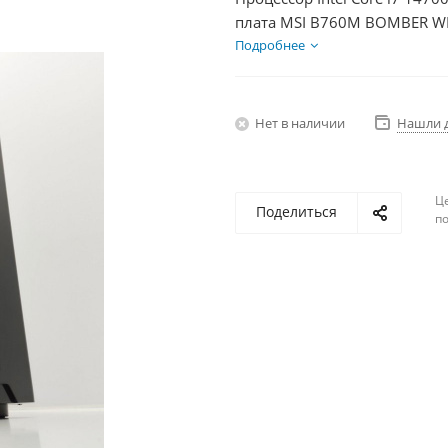
плата MSI B760M BOMBER WIF
DDR5 64Gb, Диски SSD 500Г
Подробнее
Нет в наличии
Нашли 
Ц
Поделиться
по