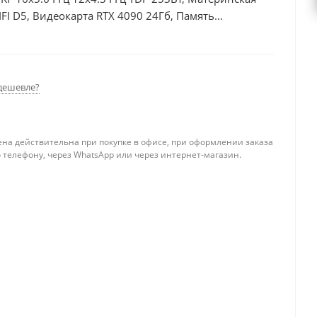
I D5, Видеокарта RTX 4090 24Гб, Память
б + HDD 2Тб, БП 850Вт
дешевле?
ена действительна при покупке в офисе, при оформлении заказа
 телефону, через WhatsApp или через интернет-магазин.