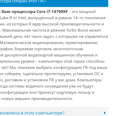
ссора собран этот ПК?
 базе процессора Core i7-14700KF
– это мощный
 Lake-R от Intel, выпущенный в рамках 14–го поколения
ми, из которых 8 ядер высокой производительности и
. Максимальная частота в режиме Turbo Boost может
няшний день нет таких задач, с которыми не справляться
 Математическое моделирование, проектирование,
рафия, биржевая торговля, многопоточная
ной дискретной видеокартой машинное обучение и
вательном уровне – компьютеры этой серии способны
10 лет! Мы поможем выбрать конфигурацию ПК под ваши
но соберем, тщательно протестируем, установим ОС и
о, доставим и установим ПК у вас дома. Компьютеры
 когда системы водяного охлаждения уже не будут
й конфигурации они принесут ощутимую пользу и
ь новых вершин производительности.
тановлена в этом компьютере?