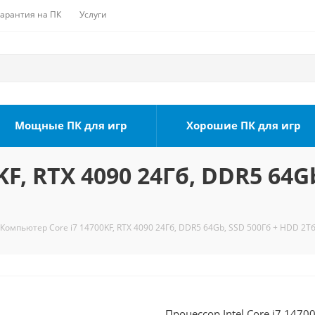
Гарантия на ПК
Услуги
Мощные ПК для игр
Хорошие ПК для игр
F, RTX 4090 24Гб, DDR5 64G
Компьютер Core i7 14700KF, RTX 4090 24Гб, DDR5 64Gb, SSD 500Гб + HDD 2Тб
Процессор Intel Core i7 1470