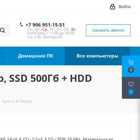
Войти
+7 906 951-15-51
Пн., Вт.,
Ср.
, Чт., Пт., Сб.,
Вс.
Заказать звонок
Работаем с 11:00 до 18:00
Ср. и Вс. Выходной
Домашние ПК
Все компьютеры
0
b, SSD 500Гб + HDD
0
. Купить в Томске
0KF 16x5.6 ГГц 12x4.3 ГГц TDP 253Вт, Материнская