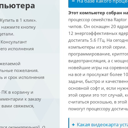
На базе какого проце
мпьютера
Этот компьютер собран на
процессор семейства Raptor
упить в 1 клик».
чипов. Он оснащен 20 ядра
и нажмите кнопку
12 энергоэффективных ядер
детали.
достигать 5.6 ГГц. На сегод
. Консультант
компьютеры из этой серии.
 его исполнения
программирование, криптог
видеотрансляция, а с мощ
 желаемой
новейшие игры на соревно
льные пожелания.
на всё и прослужат более 
ть и срок исполнения
задачи, быстро и качествен
основной софт и, если нужн
ПК в корзину и
этой серии это тот случай,
омментарии к заказу
считаться роскошью, в это
 вами свяжемся,
помогут процессору достич
Какая видеокарта ус
тся окончательной. О