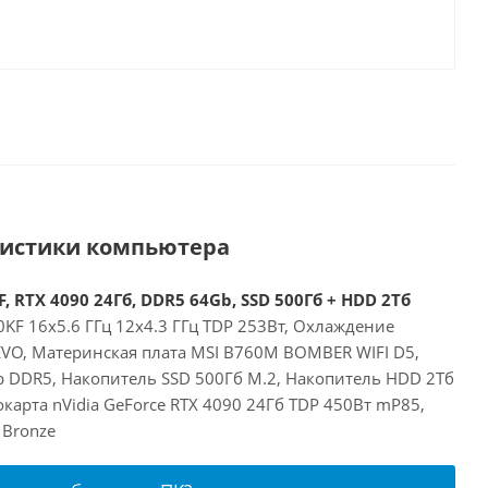
ристики компьютера
, RTX 4090 24Гб, DDR5 64Gb, SSD 500Гб + HDD 2Тб
00KF 16x5.6 ГГц 12x4.3 ГГц TDP 253Вт, Охлаждение
EVO, Материнская плата MSI B760M BOMBER WIFI D5,
 DDR5, Накопитель SSD 500Гб M.2, Накопитель HDD 2Тб
арта nVidia GeForce RTX 4090 24Гб TDP 450Вт mP85,
 Bronze