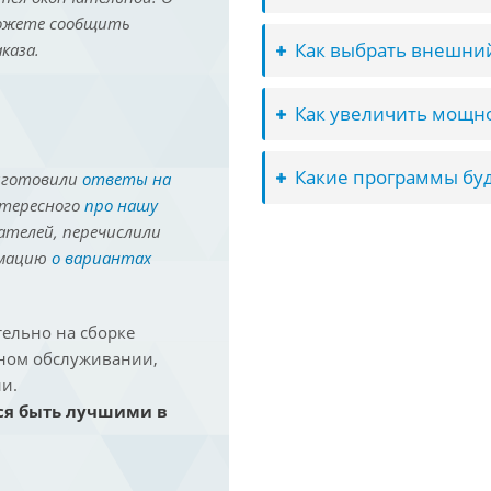
можете сообщить
Как выбрать внешний
каза.
Как увеличить мощно
Какие программы буд
иготовили
ответы на
нтересного
про нашу
ателей, перечислили
рмацию
о вариантах
ельно на сборке
йном обслуживании,
и.
ся быть лучшими в