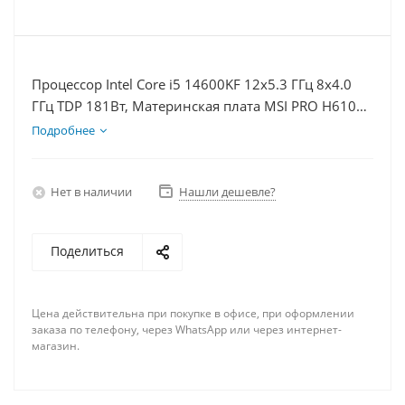
Процессор Intel Core i5 14600KF 12x5.3 ГГц 8x4.0
ГГц TDP 181Вт, Материнская плата MSI PRO H610M-
E, Видеокарта RTX 4080S 16Гб, Память DDR4 64Gb,
Подробнее
Диски SSD 500Гб + HDD 1Тб, БП 850Вт
Нет в наличии
Нашли дешевле?
Поделиться
Цена действительна при покупке в офисе, при оформлении
заказа по телефону, через WhatsApp или через интернет-
магазин.