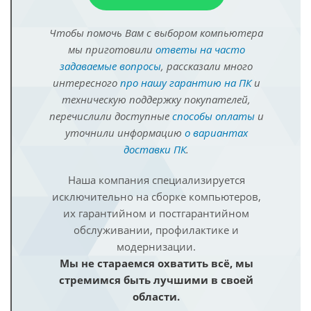
Чтобы помочь Вам с выбором компьютера
мы приготовили
ответы на часто
задаваемые вопросы
, рассказали много
интересного
про нашу гарантию на ПК
и
техническую поддержку покупателей,
перечислили доступные
способы оплаты
и
уточнили информацию
о вариантах
доставки ПК
.
Наша компания специализируется
исключительно на сборке компьютеров,
их гарантийном и постгарантийном
обслуживании, профилактике и
модернизации.
Мы не стараемся охватить всё, мы
стремимся быть лучшими в своей
области.