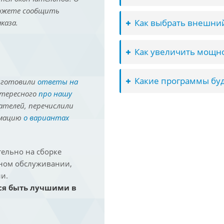
можете сообщить
Как выбрать внешний
каза.
Как увеличить мощно
Какие программы буд
иготовили
ответы на
нтересного
про нашу
ателей, перечислили
рмацию
о вариантах
ельно на сборке
йном обслуживании,
и.
ся быть лучшими в