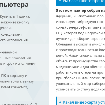
На базе какого проце
мпьютера
Этот компьютер собран на 
ядерный, 20-поточный проце
упить в 1 клик».
использует гибридную техн
и нажмите кнопку
cores) с энергоэффективными
детали.
ГГц, которая под нагрузкой 
. Консультант
лучших для сборки игрового
 его исполнения
Обладает высокой вычислит
с производительностью Inte
 желаемой
ценой. Наши специалисты с
льные пожелания.
объяснят преимущества св
ть и срок исполнения
модернизации для обеспеч
работы компьютера на прот
ПК в корзину и
при сборке ПК или позже, п
омментарии к заказу
увлекательный мир киберс
 вами свяжемся,
установить систему водяно
Какая видеокарта ус
тся окончательной. О