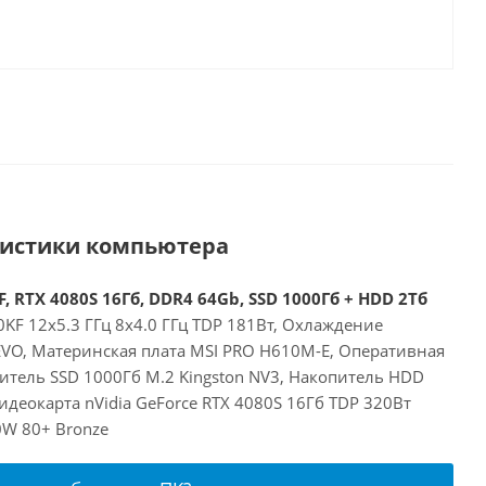
ристики компьютера
, RTX 4080S 16Гб, DDR4 64Gb, SSD 1000Гб + HDD 2Тб
00KF 12x5.3 ГГц 8x4.0 ГГц TDP 181Вт, Охлаждение
 EVO, Материнская плата MSI PRO H610M-E, Оперативная
итель SSD 1000Гб M.2 Kingston NV3, Накопитель HDD
деокарта nVidia GeForce RTX 4080S 16Гб TDP 320Вт
0W 80+ Bronze