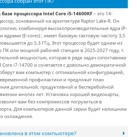
ссора собран этот ПК?
базе процессора Intel Core i5-14600KF
– это 14-
ссор, основанный на архитектуре Raptor Lake-R. Он
ологию, комбинируя высокопроизводительные ядра (P-
 ядрами (E-cores) , имеет базовую тактовую частоту 3,5
повышается до 5,3 ГГц. Этот процессор будет одним из
 ПК или мощной рабочей станции в 2025-2027 году, т.
ельной мощностью, которая в ряде задач сопоставима
l Core i7-14700 и сочетается с довольно демократичной
оберут вам компьютер с оптимальной конфигурацией,
оевременной профилактики и предложат план
ения длительной, продуктивной и бесперебойной
яжении многих лет. Установка хорошей видеокарты,
озволит вам без компромиссов погрузиться в
порта. Для компьютеров данной серии будет нелишним
го охлаждения.
тановлена в этом компьютере?