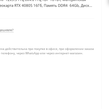
еокарта RTX 4080S 16Гб, Память DDR4 64Gb, Диски
50Вт
дешевле?
ена действительна при покупке в офисе, при оформлении заказа
 телефону, через WhatsApp или через интернет-магазин.