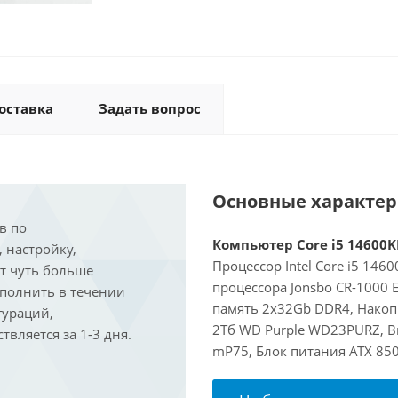
оставка
Задать вопрос
Основные характе
в по
Компьютер Core i5 14600KF
, настройку,
Процессор Intel Core i5 146
ит чуть больше
процессора Jonsbo CR-1000
ыполнить в течении
память 2x32Gb DDR4, Накоп
гураций,
2Тб WD Purple WD23PURZ, Ви
вляется за 1-3 дня.
mP75, Блок питания ATX 85