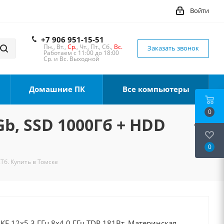
Войти
+7 906 951-15-51
Пн., Вт.,
Ср.
, Чт., Пт., Сб.,
Вс.
Заказать звонок
Работаем с 11:00 до 18:00
Ср. и Вс. Выходной
Домашние ПК
Все компьютеры
0
Gb, SSD 1000Гб + HDD
0
Тб. Купить в Томске
0KF 12x5.3 ГГц 8x4.0 ГГц TDP 181Вт, Материнская