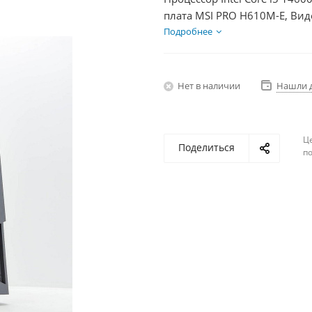
плата MSI PRO H610M-E, Вид
SSD 1000Гб + HDD 2Тб, БП 8
Подробнее
Нет в наличии
Нашли 
Ц
Поделиться
по