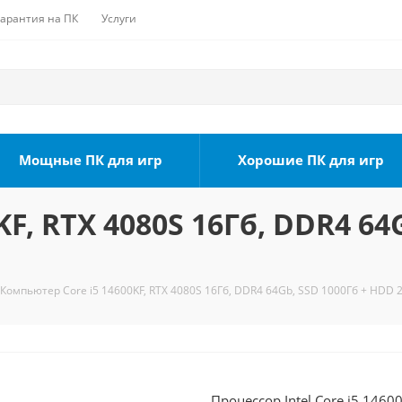
Гарантия на ПК
Услуги
Мощные ПК для игр
Хорошие ПК для игр
F, RTX 4080S 16Гб, DDR4 64
Компьютер Core i5 14600KF, RTX 4080S 16Гб, DDR4 64Gb, SSD 1000Гб + HDD 2
Процессор Intel Core i5 1460