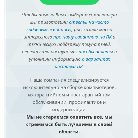
Чтобы помочь Вам с выбором компьютера
мы приготовили
ответы на часто
задаваемые вопросы
, рассказали много
интересного
про нашу гарантию на ПК
и
техническую поддержку покупателей,
перечислили доступные
способы оплаты
и
уточнили информацию
о вариантах
доставки ПК
.
Наша компания специализируется
исключительно на сборке компьютеров,
их гарантийном и постгарантийном
обслуживании, профилактике и
модернизации.
Мы не стараемся охватить всё, мы
стремимся быть лучшими в своей
области.