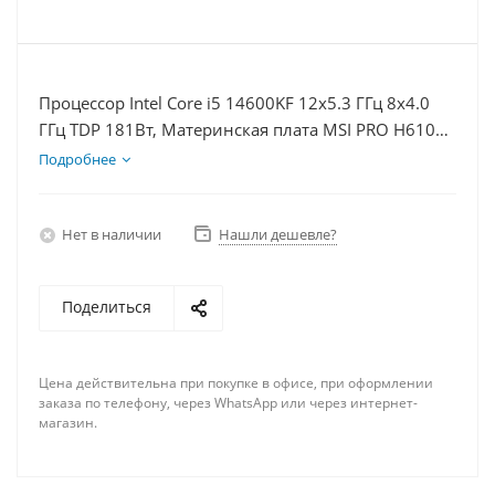
Процессор Intel Core i5 14600KF 12x5.3 ГГц 8x4.0
ГГц TDP 181Вт, Материнская плата MSI PRO H610M-
E, Видеокарта RTX 4090 24Гб, Память DDR4 64Gb,
Подробнее
Диски SSD 1000Гб, БП 850Вт
Нет в наличии
Нашли дешевле?
Поделиться
Цена действительна при покупке в офисе, при оформлении
заказа по телефону, через WhatsApp или через интернет-
магазин.