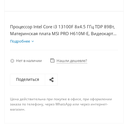
Процессор Intel Core i3 13100F 8x4.5 ГГц TDP 89Вт,
Материнская плата MSI PRO H610M-E, Видеокарта
RTX 4060 8Гб, Память DDR4 64Gb, Диски
Подробнее
SSD 500Гб + HDD 1Тб, БП 600Вт
Нет в наличии
Нашли дешевле?
Поделиться
Цена действительна при покупке в офисе, при оформлении
заказа по телефону, через WhatsApp или через интернет-
магазин.