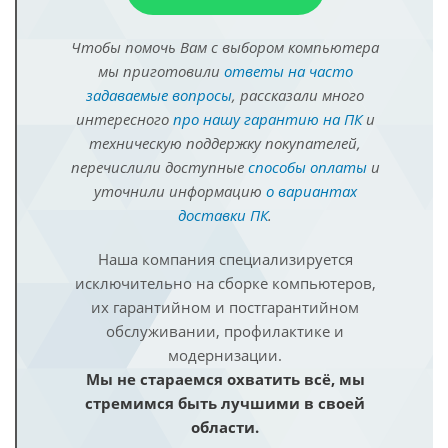
Чтобы помочь Вам с выбором компьютера
мы приготовили
ответы на часто
задаваемые вопросы
, рассказали много
интересного
про нашу гарантию на ПК
и
техническую поддержку покупателей,
перечислили доступные
способы оплаты
и
уточнили информацию
о вариантах
доставки ПК
.
Наша компания специализируется
исключительно на сборке компьютеров,
их гарантийном и постгарантийном
обслуживании, профилактике и
модернизации.
Мы не стараемся охватить всё, мы
стремимся быть лучшими в своей
области.