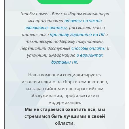
Чтобы помочь Вам с выбором компьютера
мы приготовили
ответы на часто
задаваемые вопросы
, рассказали много
интересного
про нашу гарантию на ПК
и
техническую поддержку покупателей,
перечислили доступные
способы оплаты
и
уточнили информацию
о вариантах
доставки ПК
.
Наша компания специализируется
исключительно на сборке компьютеров,
их гарантийном и постгарантийном
обслуживании, профилактике и
модернизации.
Мы не стараемся охватить всё, мы
стремимся быть лучшими в своей
области.