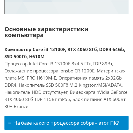
Основные характеристики
компьютера
Компьютер Core i3 13100F, RTX 4060 8Гб, DDR4 64Gb,
SSD 500Гб, H610M
Процессор Intel Core i3 13100F 8x4.5 ГГц TDP 89Вт,
Охлаждение процессора Jonsbo CR-1200E, Материнская
плата MSI PRO H610M-E, Оперативная память 2x32Gb
DDR4, Накопитель SSD 500Гб M.2 Kingston/MSI/ADATA,
Накопитель HDD отсутствует, Видеокарта nVidia GeForce
RTX 4060 8Гб TDP 115Вт mP55, Блок питания ATX 600Вт
80+ Bronze
На базе какого процессора собран этот ПК?