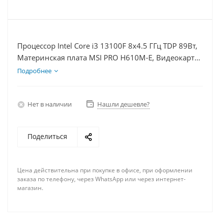
Процессор Intel Core i3 13100F 8x4.5 ГГц TDP 89Вт,
Материнская плата MSI PRO H610M-E, Видеокарта
RTX 4060 8Гб, Память DDR4 64Gb, Диски
Подробнее
SSD 500Гб, БП 600Вт
Нет в наличии
Нашли дешевле?
Поделиться
Цена действительна при покупке в офисе, при оформлении
заказа по телефону, через WhatsApp или через интернет-
магазин.