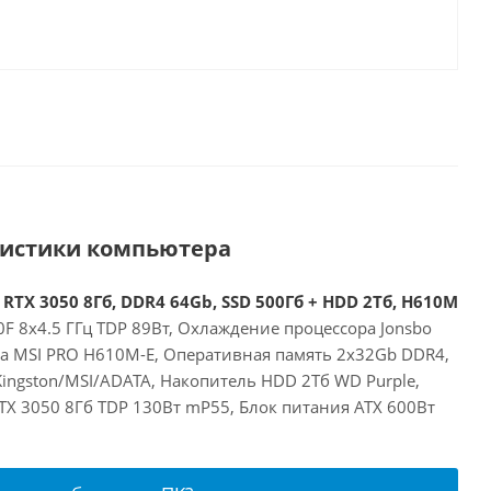
ристики компьютера
 RTX 3050 8Гб, DDR4 64Gb, SSD 500Гб + HDD 2Тб, H610M
00F 8x4.5 ГГц TDP 89Вт, Охлаждение процессора Jonsbo
та MSI PRO H610M-E, Оперативная память 2x32Gb DDR4,
ingston/MSI/ADATA, Накопитель HDD 2Тб WD Purple,
RTX 3050 8Гб TDP 130Вт mP55, Блок питания ATX 600Вт