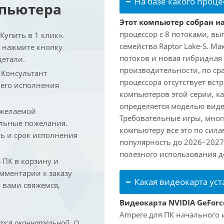
На базе какого проце
мпьютера
Этот компьютер собран на 
процессор с 8 потоками, вы
упить в 1 клик».
семейства Raptor Lake-S. М
и нажмите кнопку
потоков и новая гибридная
детали.
производительности, по ср
. Консультант
процессора отсутствует вс
 его исполнения
компьютеров этой серии, к
определяется моделью виде
 желаемой
Требовательные игры, мног
льные пожелания.
компьютеру все это по сил
ть и срок исполнения
популярность до 2026–2027
полезного использования до
ПК в корзину и
омментарии к заказу
Какая видеокарта ус
 вами свяжемся,
Видеокарта NVIDIA GeForc
Ampere для ПК начального 
тся окончательной. О