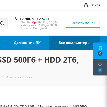
Войти
+7 906 951-15-51
Пн., Вт.,
Ср.
, Чт., Пт., Сб.,
Вс.
Заказать звонок
Работаем с 11:00 до 18:00
Ср. и Вс. Выходной
Домашние ПК
Все компьютеры
0
SSD 500Гб + HDD 2Тб,
0
H610M. Купить в Томске
0F 8x4.5 ГГц TDP 89Вт, Материнская плата MSI PRO