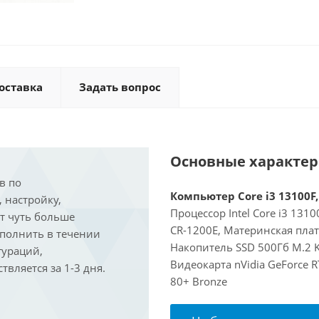
оставка
Задать вопрос
Основные характе
в по
Компьютер Core i3 13100F,
, настройку,
Процессор Intel Core i3 131
ит чуть больше
CR-1200E, Материнская пла
ыполнить в течении
Накопитель SSD 500Гб M.2 K
гураций,
Видеокарта nVidia GeForce 
вляется за 1-3 дня.
80+ Bronze