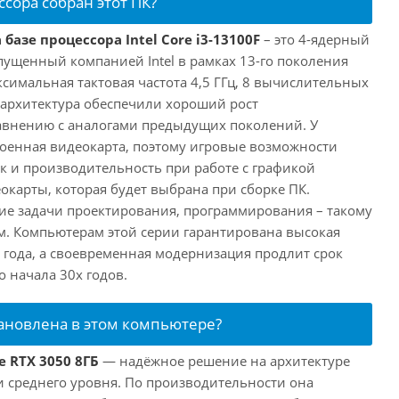
ссора собран этот ПК?
базе процессора Intel Core i3-13100F
– это 4-ядерный
пущенный компанией Intel в рамках 13-го поколения
аксимальная тактовая частота 4,5 ГГц, 8 вычислительных
 архитектура обеспечили хороший рост
авнению с аналогами предыдущих поколений. У
троенная видеокарта, поэтому игровые возможности
ак и производительность при работе с графикой
окарты, которая будет выбрана при сборке ПК.
ие задачи проектирования, программирования – такому
ам. Компьютерам этой серии гарантирована высокая
 года, а своевременная модернизация продлит срок
 начала 30х годов.
тановлена в этом компьютере?
e RTX 3050 8ГБ
— надёжное решение на архитектуре
и среднего уровня. По производительности она