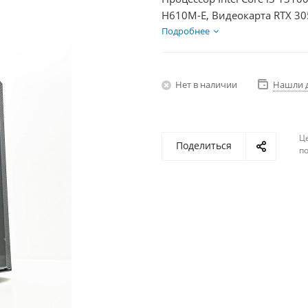
H610M-E, Видеокарта RTX 30
2Тб, БП 600Вт
Подробнее
Нет в наличии
Нашли 
Ц
Поделиться
по