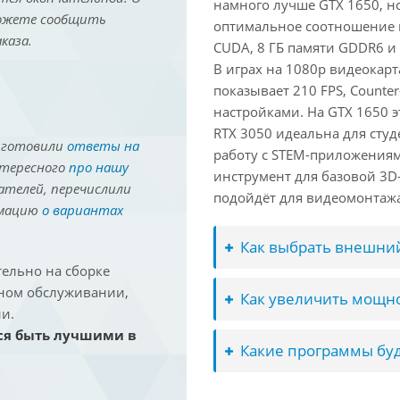
намного лучше GTX 1650, но
можете сообщить
оптимальное соотношение 
каза.
CUDA, 8 ГБ памяти GDDR6 и 
В играх на 1080p видеокарт
показывает 210 FPS, Counter
настройками. На GTX 1650 э
RTX 3050 идеальна для студ
иготовили
ответы на
работу с STEM-приложениям
нтересного
про нашу
инструмент для базовой 3D-
ателей, перечислили
подойдёт для видеомонтажа 
рмацию
о вариантах
Как выбрать внешний
ельно на сборке
йном обслуживании,
Как увеличить мощно
и.
ся быть лучшими в
Какие программы буд