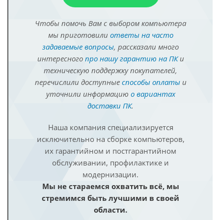
Чтобы помочь Вам с выбором компьютера
мы приготовили
ответы на часто
задаваемые вопросы
, рассказали много
интересного
про нашу гарантию на ПК
и
техническую поддержку покупателей,
перечислили доступные
способы оплаты
и
уточнили информацию
о вариантах
доставки ПК
.
Наша компания специализируется
исключительно на сборке компьютеров,
их гарантийном и постгарантийном
обслуживании, профилактике и
модернизации.
Мы не стараемся охватить всё, мы
стремимся быть лучшими в своей
области.