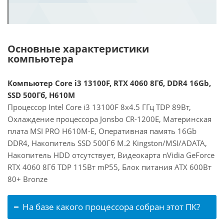
Основные характеристики
компьютера
Компьютер Core i3 13100F, RTX 4060 8Гб, DDR4 16Gb,
SSD 500Гб, H610M
Процессор Intel Core i3 13100F 8x4.5 ГГц TDP 89Вт,
Охлаждение процессора Jonsbo CR-1200E, Материнская
плата MSI PRO H610M-E, Оперативная память 16Gb
DDR4, Накопитель SSD 500Гб M.2 Kingston/MSI/ADATA,
Накопитель HDD отсутствует, Видеокарта nVidia GeForce
RTX 4060 8Гб TDP 115Вт mP55, Блок питания ATX 600Вт
80+ Bronze
На базе какого процессора собран этот ПК?