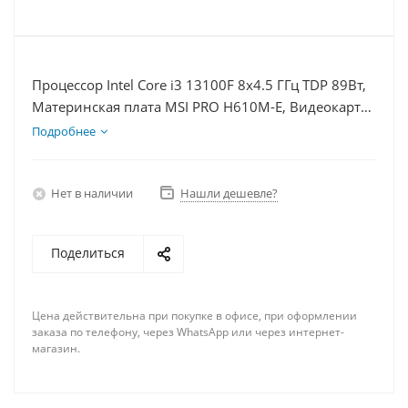
Процессор Intel Core i3 13100F 8x4.5 ГГц TDP 89Вт,
Материнская плата MSI PRO H610M-E, Видеокарта
RTX 4060 8Гб, Память DDR4 16Gb, Диски
Подробнее
SSD 500Гб, БП 600Вт
Нет в наличии
Нашли дешевле?
Поделиться
Цена действительна при покупке в офисе, при оформлении
заказа по телефону, через WhatsApp или через интернет-
магазин.