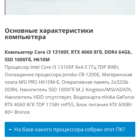
Основные характеристики
компьютера
Компьютер Core i3 13100F, RTX 4060 8Гб, DDR4 64Gb,
SSD 1000Гб, H610M
Процессор Intel Core i3 13100F 8x4.5 ГГц TDP 89Вт,
Охлаждение процессора Jonsbo CR-1200E, Материнская
плата MSI PRO H610M-E, Оперативная память 2x32Gb
DDR4, Накопитель SSD 1000Гб M.2 Kingston/MSI/ADATA,
Накопитель HDD отсутствует, Видеокарта nVidia GeForce
RTX 4060 8Гб TDP 115Вт mP55, Блок питания ATX 600Вт
80+ Bronze
На базе какого процессора собран этот ПК?