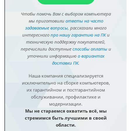
Чтобы помочь Вам с выбором компьютера
мы приготовили
ответы на часто
задаваемые вопросы
, рассказали много
интересного
про нашу гарантию на ПК
и
техническую поддержку покупателей,
перечислили доступные
способы оплаты
и
уточнили информацию
о вариантах
доставки ПК
.
Наша компания специализируется
исключительно на сборке компьютеров,
их гарантийном и постгарантийном
обслуживании, профилактике и
модернизации.
Мы не стараемся охватить всё, мы
стремимся быть лучшими в своей
области.