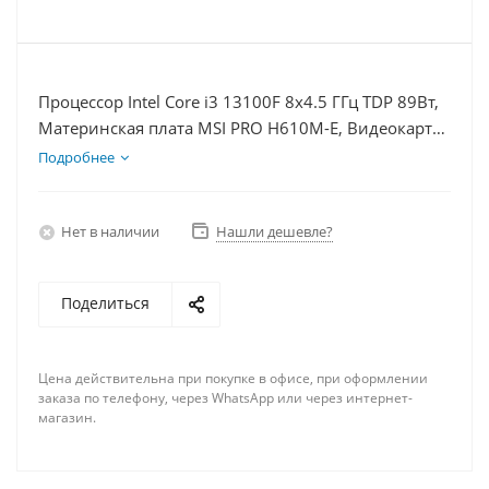
Процессор Intel Core i3 13100F 8x4.5 ГГц TDP 89Вт,
Материнская плата MSI PRO H610M-E, Видеокарта
RTX 4060 8Гб, Память DDR4 64Gb, Диски SSD
Подробнее
1000Гб, БП 600Вт
Нет в наличии
Нашли дешевле?
Поделиться
Цена действительна при покупке в офисе, при оформлении
заказа по телефону, через WhatsApp или через интернет-
магазин.