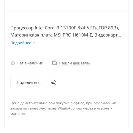
Процессор Intel Core i3 13100F 8x4.5 ГГц TDP 89Вт,
Материнская плата MSI PRO H610M-E, Видеокарта
RTX 3050 8Гб, Память DDR4 64Gb, Диски SSD
Подробнее
1000Гб + HDD 1Тб, БП 600Вт
Нет в наличии
Нашли дешевле?
Поделиться
Цена действительна при покупке в офисе, при оформлении
заказа по телефону, через WhatsApp или через интернет-
магазин.