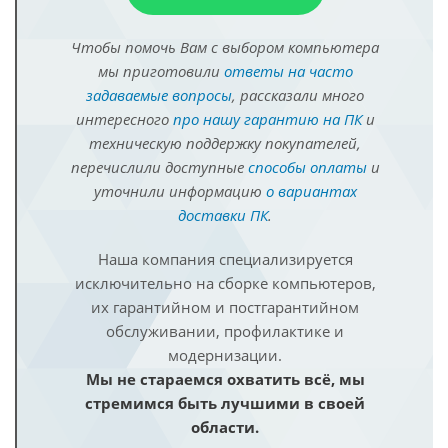
Чтобы помочь Вам с выбором компьютера
мы приготовили
ответы на часто
задаваемые вопросы
, рассказали много
интересного
про нашу гарантию на ПК
и
техническую поддержку покупателей,
перечислили доступные
способы оплаты
и
уточнили информацию
о вариантах
доставки ПК
.
Наша компания специализируется
исключительно на сборке компьютеров,
их гарантийном и постгарантийном
обслуживании, профилактике и
модернизации.
Мы не стараемся охватить всё, мы
стремимся быть лучшими в своей
области.