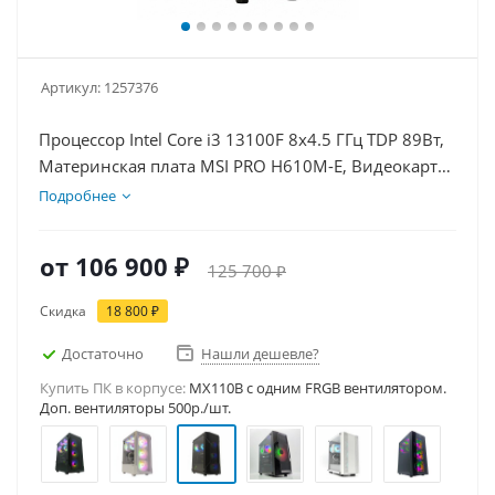
Артикул:
1257376
Процессор Intel Core i3 13100F 8x4.5 ГГц TDP 89Вт,
Материнская плата MSI PRO H610M-E, Видеокарта
RTX 3050 8Гб, Память DDR4 32Gb, Диски SSD
Подробнее
1000Гб + HDD 1Тб, БП 600Вт
от
106 900 ₽
125 700 ₽
Скидка
18 800 ₽
Достаточно
Нашли дешевле?
Купить ПК в корпусе:
MX110B c одним FRGB вентилятором.
Доп. вентиляторы 500р./шт.