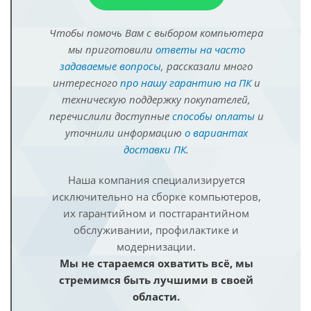
Чтобы помочь Вам с выбором компьютера
мы приготовили
ответы на часто
задаваемые вопросы
, рассказали много
интересного
про нашу гарантию на ПК
и
техническую поддержку покупателей,
перечислили доступные
способы оплаты
и
уточнили информацию
о вариантах
доставки ПК
.
Наша компания специализируется
исключительно на сборке компьютеров,
их гарантийном и постгарантийном
обслуживании, профилактике и
модернизации.
Мы не стараемся охватить всё, мы
стремимся быть лучшими в своей
области.