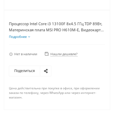
Процессор Intel Core i3 13100F 8x4.5 ГГц TDP 89Вт,
Материнская плата MSI PRO H610M-E, Видеокарта
RTX 4060 8Гб, Память DDR4 16Gb, Диски SSD
Подробнее
1000Гб + HDD 1Тб, БП 600Вт
Нет в наличии
Нашли дешевле?
Поделиться
Цена действительна при покупке в офисе, при оформлении
заказа по телефону, через WhatsApp или через интернет-
магазин.