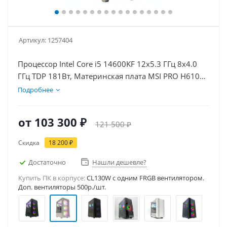
Артикул:
1257404
Процессор Intel Core i5 14600KF 12x5.3 ГГц 8x4.0
ГГц TDP 181Вт, Материнская плата MSI PRO H610M-
E, Видеокарта GT 1030 2Гб, Память DDR4 32Gb,
Подробнее
Диски SSD 1000Гб + HDD 1Тб, БП 500Вт
от
103 300 ₽
121 500 ₽
Скидка
18 200 ₽
Достаточно
Нашли дешевле?
Купить ПК в корпусе:
CL130W c одним FRGB вентилятором.
Доп. вентиляторы 500р./шт.