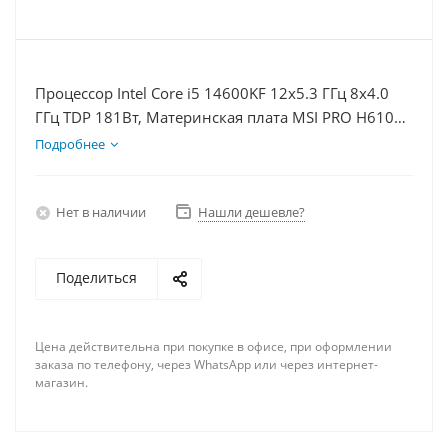
Процессор Intel Core i5 14600KF 12x5.3 ГГц 8x4.0
ГГц TDP 181Вт, Материнская плата MSI PRO H610M-
E, Видеокарта GT 1030 2Гб, Память DDR4 64Gb,
Подробнее
Диски SSD 1000Гб + HDD 2Тб, БП 500Вт
Нет в наличии
Нашли дешевле?
Поделиться
Цена действительна при покупке в офисе, при оформлении
заказа по телефону, через WhatsApp или через интернет-
магазин.