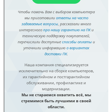
Чтобы помочь Вам с выбором компьютера
мы приготовили
ответы на часто
задаваемые вопросы
, рассказали много
интересного
про нашу гарантию на ПК
и
техническую поддержку покупателей,
перечислили доступные
способы оплаты
и
уточнили информацию
о вариантах
доставки ПК
.
Наша компания специализируется
исключительно на сборке компьютеров,
их гарантийном и постгарантийном
обслуживании, профилактике и
модернизации.
Мы не стараемся охватить всё, мы
стремимся быть лучшими в своей
области.