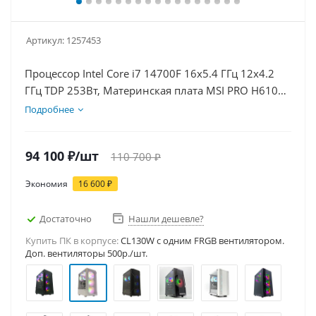
Артикул:
1257453
Процессор Intel Core i7 14700F 16x5.4 ГГц 12x4.2
ГГц TDP 253Вт, Материнская плата MSI PRO H610M-
E, Видеокарта GT 1030 2Гб, Память DDR4 32Gb,
Подробнее
Диски SSD 500Гб, БП 500Вт
94 100
₽
/шт
110 700
₽
Экономия
16 600
₽
Достаточно
Нашли дешевле?
Купить ПК в корпусе:
CL130W c одним FRGB вентилятором.
Доп. вентиляторы 500р./шт.