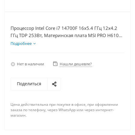
Процессор Intel Core i7 14700F 16x5.4 ГГц 12x4.2
ГГц TDP 253Вт, Материнская плата MSI PRO H610M-
E, Видеокарта GTX 1650 4Гб, Память DDR4 64Gb,
Подробнее
Диски SSD 500Гб + HDD 1Тб, БП 500Вт
Нет в наличии
Нашли дешевле?
Поделиться
Цена действительна при покупке в офисе, при оформлении
заказа по телефону, через WhatsApp или через интернет-
магазин.