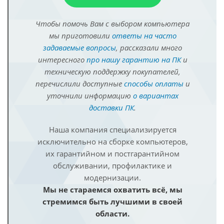
Чтобы помочь Вам с выбором компьютера
мы приготовили
ответы на часто
задаваемые вопросы
, рассказали много
интересного
про нашу гарантию на ПК
и
техническую поддержку покупателей,
перечислили доступные
способы оплаты
и
уточнили информацию
о вариантах
доставки ПК
.
Наша компания специализируется
исключительно на сборке компьютеров,
их гарантийном и постгарантийном
обслуживании, профилактике и
модернизации.
Мы не стараемся охватить всё, мы
стремимся быть лучшими в своей
области.