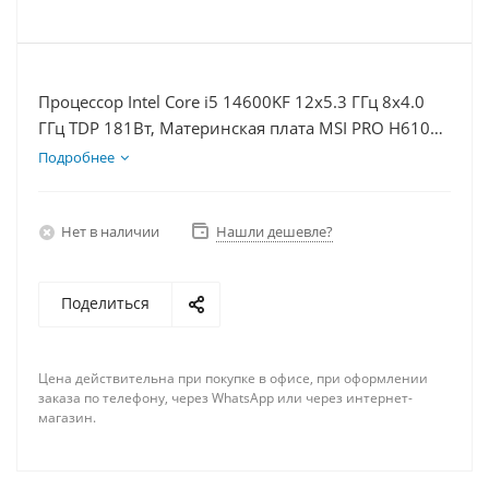
Процессор Intel Core i5 14600KF 12x5.3 ГГц 8x4.0
ГГц TDP 181Вт, Материнская плата MSI PRO H610M-
E, Видеокарта GTX 1650 4Гб, Память DDR4 64Gb,
Подробнее
Диски SSD 500Гб + HDD 1Тб, БП 500Вт
Нет в наличии
Нашли дешевле?
Поделиться
Цена действительна при покупке в офисе, при оформлении
заказа по телефону, через WhatsApp или через интернет-
магазин.