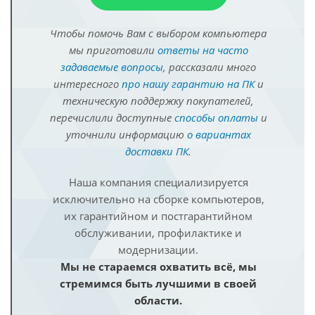
Чтобы помочь Вам с выбором компьютера
мы приготовили
ответы на часто
задаваемые вопросы
, рассказали много
интересного
про нашу гарантию на ПК
и
техническую поддержку покупателей,
перечислили доступные
способы оплаты
и
уточнили информацию
о вариантах
доставки ПК
.
Наша компания специализируется
исключительно на сборке компьютеров,
их гарантийном и постгарантийном
обслуживании, профилактике и
модернизации.
Мы не стараемся охватить всё, мы
стремимся быть лучшими в своей
области.