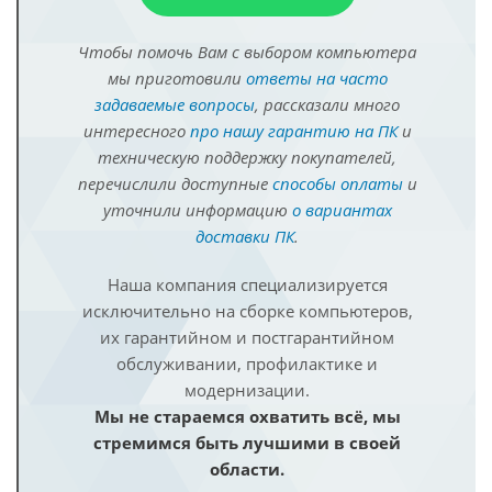
Чтобы помочь Вам с выбором компьютера
мы приготовили
ответы на часто
задаваемые вопросы
, рассказали много
интересного
про нашу гарантию на ПК
и
техническую поддержку покупателей,
перечислили доступные
способы оплаты
и
уточнили информацию
о вариантах
доставки ПК
.
Наша компания специализируется
исключительно на сборке компьютеров,
их гарантийном и постгарантийном
обслуживании, профилактике и
модернизации.
Мы не стараемся охватить всё, мы
стремимся быть лучшими в своей
области.