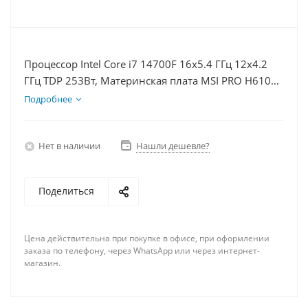
Процессор Intel Core i7 14700F 16x5.4 ГГц 12x4.2
ГГц TDP 253Вт, Материнская плата MSI PRO H610M-
E, Видеокарта RTX 3050 6Гб, Память DDR4 64Gb,
Подробнее
Диски SSD 500Гб + HDD 2Тб, БП 500Вт
Нет в наличии
Нашли дешевле?
Поделиться
Цена действительна при покупке в офисе, при оформлении
заказа по телефону, через WhatsApp или через интернет-
магазин.