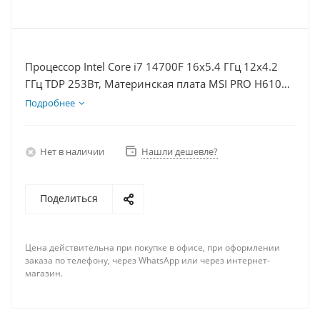
Процессор Intel Core i7 14700F 16x5.4 ГГц 12x4.2
ГГц TDP 253Вт, Материнская плата MSI PRO H610M-
E, Видеокарта GT 1030 2Гб, Память DDR4 64Gb,
Подробнее
Диски SSD 500Гб + HDD 2Тб, БП 500Вт
Нет в наличии
Нашли дешевле?
Поделиться
Цена действительна при покупке в офисе, при оформлении
заказа по телефону, через WhatsApp или через интернет-
магазин.