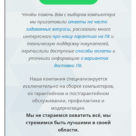
Чтобы помочь Вам с выбором компьютера
мы приготовили
ответы на часто
задаваемые вопросы
, рассказали много
интересного
про нашу гарантию на ПК
и
техническую поддержку покупателей,
перечислили доступные
способы оплаты
и
уточнили информацию
о вариантах
доставки ПК
.
Наша компания специализируется
исключительно на сборке компьютеров,
их гарантийном и постгарантийном
обслуживании, профилактике и
модернизации.
Мы не стараемся охватить всё, мы
стремимся быть лучшими в своей
области.