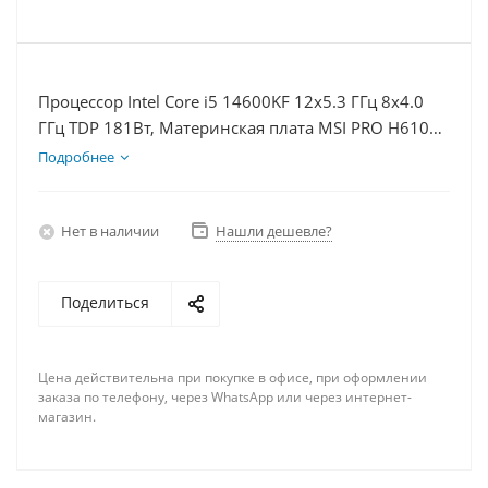
Процессор Intel Core i5 14600KF 12x5.3 ГГц 8x4.0
ГГц TDP 181Вт, Материнская плата MSI PRO H610M-
E, Видеокарта RTX 3050 8Гб, Память DDR4 16Gb,
Подробнее
Диски SSD 500Гб + HDD 2Тб, БП 600Вт
Нет в наличии
Нашли дешевле?
Поделиться
Цена действительна при покупке в офисе, при оформлении
заказа по телефону, через WhatsApp или через интернет-
магазин.