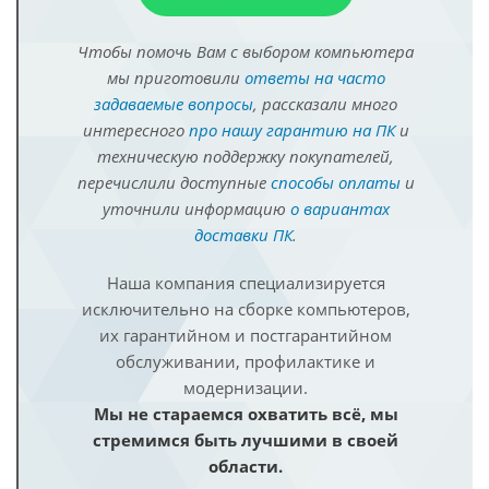
Чтобы помочь Вам с выбором компьютера
мы приготовили
ответы на часто
задаваемые вопросы
, рассказали много
интересного
про нашу гарантию на ПК
и
техническую поддержку покупателей,
перечислили доступные
способы оплаты
и
уточнили информацию
о вариантах
доставки ПК
.
Наша компания специализируется
исключительно на сборке компьютеров,
их гарантийном и постгарантийном
обслуживании, профилактике и
модернизации.
Мы не стараемся охватить всё, мы
стремимся быть лучшими в своей
области.