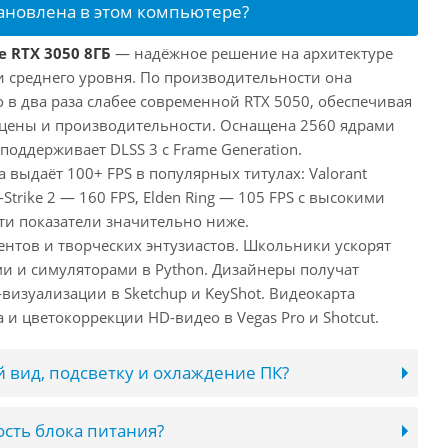
тановлена в этом компьютере?
e RTX 3050 8ГБ
— надёжное решение на архитектуре
и среднего уровня. По производительности она
 в два раза слабее современной RTX 5050, обеспечивая
цены и производительности. Оснащена 2560 ядрами
поддерживает DLSS 3 с Frame Generation.
а выдаёт 100+ FPS в популярных титулах: Valorant
-Strike 2 — 160 FPS, Elden Ring — 105 FPS с высокими
ти показатели значительно ниже.
ентов и творческих энтузиастов. Школьники ускорят
и и симуляторами в Python. Дизайнеры получат
визуализации в Sketchup и KeyShot. Видеокарта
и цветокоррекции HD-видео в Vegas Pro и Shotcut.
 вид, подсветку и охлаждение ПК?
сть блока питания?