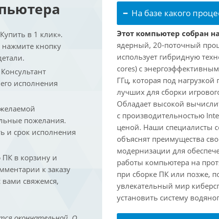
мпьютера
На базе какого проце
Этот компьютер собран на 
упить в 1 клик».
ядерный, 20-поточный проце
и нажмите кнопку
использует гибридную техн
детали.
cores) с энергоэффективными
. Консультант
ГГц, которая под нагрузкой 
 его исполнения
лучших для сборки игрового
Обладает высокой вычислит
 желаемой
с производительностью Inte
льные пожелания.
ценой. Наши специалисты с
ть и срок исполнения
объяснят преимущества св
модернизации для обеспеч
ПК в корзину и
работы компьютера на прот
омментарии к заказу
при сборке ПК или позже, п
 вами свяжемся,
увлекательный мир киберс
установить систему водяно
тся окончательной. О