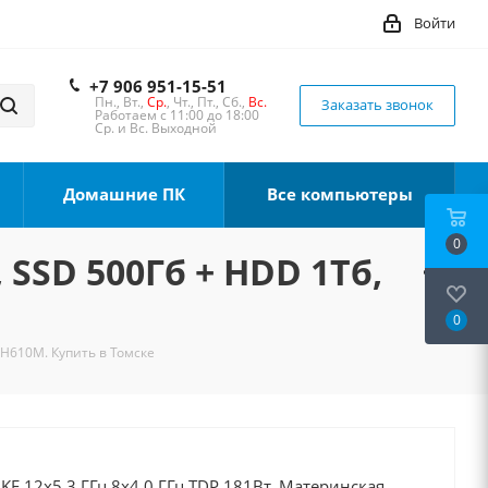
Войти
+7 906 951-15-51
Пн., Вт.,
Ср.
, Чт., Пт., Сб.,
Вс.
Заказать звонок
Работаем с 11:00 до 18:00
Ср. и Вс. Выходной
Домашние ПК
Все компьютеры
0
 SSD 500Гб + HDD 1Тб,
0
 H610M. Купить в Томске
0KF 12x5.3 ГГц 8x4.0 ГГц TDP 181Вт, Материнская