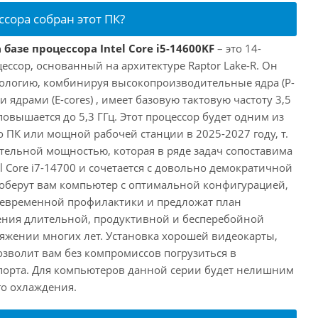
ссора собран этот ПК?
базе процессора Intel Core i5-14600KF
– это 14-
ссор, основанный на архитектуре Raptor Lake-R. Он
ологию, комбинируя высокопроизводительные ядра (P-
 ядрами (E-cores) , имеет базовую тактовую частоту 3,5
повышается до 5,3 ГГц. Этот процессор будет одним из
 ПК или мощной рабочей станции в 2025-2027 году, т.
ельной мощностью, которая в ряде задач сопоставима
l Core i7-14700 и сочетается с довольно демократичной
оберут вам компьютер с оптимальной конфигурацией,
оевременной профилактики и предложат план
ения длительной, продуктивной и бесперебойной
яжении многих лет. Установка хорошей видеокарты,
озволит вам без компромиссов погрузиться в
порта. Для компьютеров данной серии будет нелишним
го охлаждения.