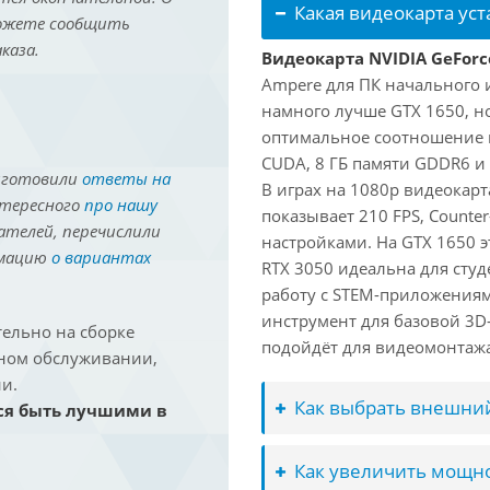
Какая видеокарта ус
можете сообщить
каза.
Видеокарта NVIDIA GeForc
Ampere для ПК начального 
намного лучше GTX 1650, но
оптимальное соотношение 
CUDA, 8 ГБ памяти GDDR6 и 
иготовили
ответы на
В играх на 1080p видеокарт
нтересного
про нашу
показывает 210 FPS, Counter
ателей, перечислили
настройками. На GTX 1650 э
рмацию
о вариантах
RTX 3050 идеальна для студ
работу с STEM-приложениям
инструмент для базовой 3D-
ельно на сборке
подойдёт для видеомонтажа 
йном обслуживании,
и.
Как выбрать внешний
ся быть лучшими в
Как увеличить мощно