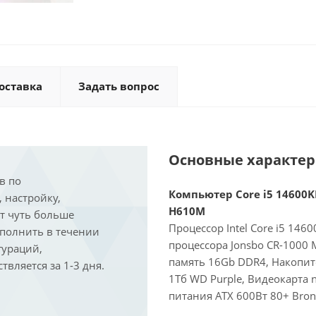
оставка
Задать вопрос
Основные характе
в по
Компьютер Core i5 14600KF
, настройку,
H610M
ит чуть больше
Процессор Intel Core i5 146
ыполнить в течении
процессора Jonsbo CR-1000
гураций,
память 16Gb DDR4, Накопит
вляется за 1-3 дня.
1Тб WD Purple, Видеокарта 
питания ATX 600Вт 80+ Bron