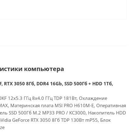
ристики компьютера
, RTX 3050 8Гб, DDR4 16Gb, SSD 500Гб + HDD 1Тб,
00KF 12x5.3 ГГц 8x4.0 ГГц TDP 181Вт, Охлаждение
 MAX, Материнская плата MSI PRO H610M-E, Оперативная
ель SSD 500Гб M.2 MP33 PRO / KC3000, Накопитель HDD
nVidia GeForce RTX 3050 8Гб TDP 130Вт mP55, Блок
ze