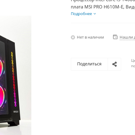
плата MSI PRO H610M-E, Вид
SSD 500Гб + HDD 1Тб, БП 60
Подробнее
Нет в наличии
Нашли 
Ц
Поделиться
по