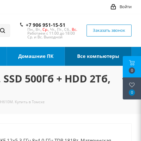
Войти
+7 906 951-15-51
Пн., Вт.,
Ср.
, Чт., Пт., Сб.,
Вс.
Заказать звонок
Работаем с 11:00 до 18:00
Ср. и Вс. Выходной
Домашние ПК
Все компьютеры
0
 SSD 500Гб + HDD 2Тб,
0
 H610M. Купить в Томске
0KF 12x5.3 ГГц 8x4.0 ГГц TDP 181Вт, Материнская