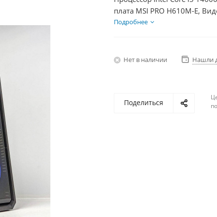
плата MSI PRO H610M-E, Вид
SSD 500Гб + HDD 2Тб, БП 60
Подробнее
Нет в наличии
Нашли 
Ц
Поделиться
по