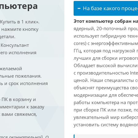
мпьютера
На базе какого проце
Этот компьютер собран на 
упить в 1 клик».
ядерный, 20-поточный проце
и нажмите кнопку
использует гибридную техн
детали.
cores) с энергоэффективными
. Консультант
ГГц, которая под нагрузкой 
 его исполнения
лучших для сборки игрового
Обладает высокой вычислит
 желаемой
с производительностью Inte
льные пожелания.
ценой. Наши специалисты с
ть и срок исполнения
объяснят преимущества св
модернизации для обеспеч
ПК в корзину и
работы компьютера на прот
омментарии к заказу
при сборке ПК или позже, п
 вами свяжемся,
увлекательный мир киберс
установить систему водяно
тся окончательной. О