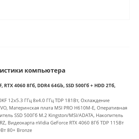
ристики компьютера
, RTX 4060 8Гб, DDR4 64Gb, SSD 500Гб + HDD 2Тб,
00KF 12x5.3 ГГц 8x4.0 ГГц TDP 181Вт, Охлаждение
 EVO, Материнская плата MSI PRO H610M-E, Оперативная
итель SSD 500Гб M.2 Kingston/MSI/ADATA, Накопитель
, Видеокарта nVidia GeForce RTX 4060 8Гб TDP 115Вт
Вт 80+ Bronze