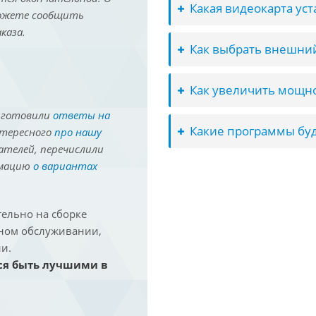
Какая видеокарта ус
можете сообщить
каза.
Как выбрать внешний
Как увеличить мощно
иготовили
ответы на
Какие программы буд
нтересного
про нашу
ателей, перечислили
рмацию
о вариантах
ельно на сборке
йном обслуживании,
и.
ся быть лучшими в