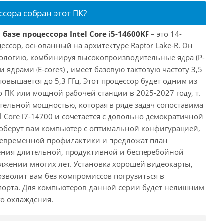
ссора собран этот ПК?
базе процессора Intel Core i5-14600KF
– это 14-
ссор, основанный на архитектуре Raptor Lake-R. Он
ологию, комбинируя высокопроизводительные ядра (P-
 ядрами (E-cores) , имеет базовую тактовую частоту 3,5
повышается до 5,3 ГГц. Этот процессор будет одним из
 ПК или мощной рабочей станции в 2025-2027 году, т.
ельной мощностью, которая в ряде задач сопоставима
l Core i7-14700 и сочетается с довольно демократичной
оберут вам компьютер с оптимальной конфигурацией,
оевременной профилактики и предложат план
ения длительной, продуктивной и бесперебойной
яжении многих лет. Установка хорошей видеокарты,
озволит вам без компромиссов погрузиться в
порта. Для компьютеров данной серии будет нелишним
го охлаждения.