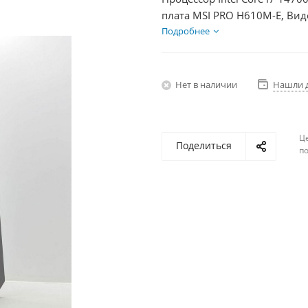
плата MSI PRO H610M-E, Вид
SSD 500Гб + HDD 1Тб, БП 60
Подробнее
Нет в наличии
Нашли 
Ц
Поделиться
по