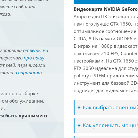
можете сообщить
Видеокарта NVIDIA GeForc
каза.
Ampere для ПК начального 
намного лучше GTX 1650, но
оптимальное соотношение 
CUDA, 8 ГБ памяти GDDR6 и 
В играх на 1080p видеокарт
иготовили
ответы на
показывает 210 FPS, Counter
нтересного
про нашу
настройками. На GTX 1650 э
ателей, перечислили
RTX 3050 идеальна для студ
рмацию
о вариантах
работу с STEM-приложениям
инструмент для базовой 3D-
подойдёт для видеомонтажа 
ельно на сборке
йном обслуживании,
Как выбрать внешний
и.
ся быть лучшими в
Как увеличить мощно