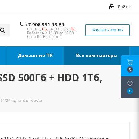
Войти
+7 906 951-15-51
Пн., Вт.,
Ср.
, Чт., Пт., Сб.,
Вс.
Заказать звонок
Работаем с 11:00 до 18:00
Ср. и Вс. Выходной
Домашние ПК
Все компьютеры
0
SSD 500Гб + HDD 1Тб,
0
H610M. Купить в Томске
0F 16x5.4 ГГц 12x4.2 ГГц TDP 253Вт, Материнская