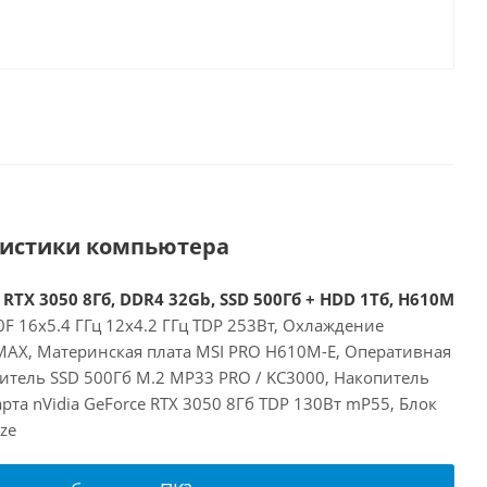
ристики компьютера
 RTX 3050 8Гб, DDR4 32Gb, SSD 500Гб + HDD 1Тб, H610M
00F 16x5.4 ГГц 12x4.2 ГГц TDP 253Вт, Охлаждение
 MAX, Материнская плата MSI PRO H610M-E, Оперативная
итель SSD 500Гб M.2 MP33 PRO / KC3000, Накопитель
рта nVidia GeForce RTX 3050 8Гб TDP 130Вт mP55, Блок
ze