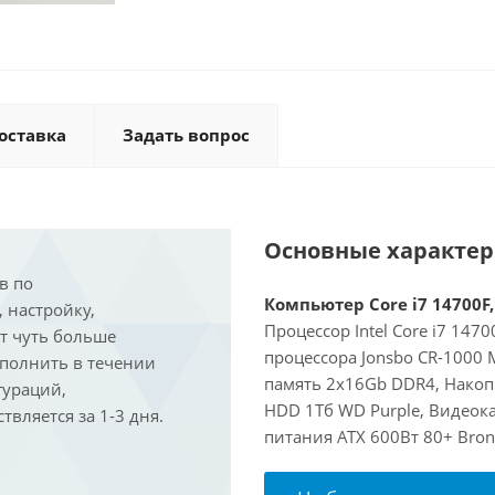
оставка
Задать вопрос
Основные характе
в по
Компьютер Core i7 14700F,
, настройку,
Процессор Intel Core i7 147
ит чуть больше
процессора Jonsbo CR-1000
ыполнить в течении
память 2x16Gb DDR4, Накоп
гураций,
HDD 1Тб WD Purple, Видеока
вляется за 1-3 дня.
питания ATX 600Вт 80+ Bron