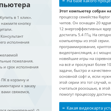
На базе какого проце
мпьютера
Этот компьютер собран на
процессор семейства Raptor
упить в 1 клик».
чипов. Он оснащен 20 ядра
и нажмите кнопку
12 энергоэффективных ядер
детали.
достигать 5.4 ГГц. На сегод
. Консультант
компьютеры из этой серии.
 его исполнения
программирование, криптог
видеотрансляция, а с мощ
 желаемой
новейшие игры на соревно
льные пожелания.
на всё и прослужат более 
ть и срок исполнения
задачи, быстро и качествен
основной софт и, если нужн
ПК в корзину и
этой серии это тот случай,
омментарии к заказу
считаться роскошью, в это
 вами свяжемся,
помогут процессору достич
Какая видеокарта ус
тся окончательной. О