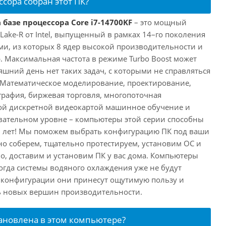
ссора собран этот ПК?
 базе процессора Core i7-14700KF
– это мощный
 Lake-R от Intel, выпущенный в рамках 14–го поколения
ми, из которых 8 ядер высокой производительности и
. Максимальная частота в режиме Turbo Boost может
няшний день нет таких задач, с которыми не справляться
 Математическое моделирование, проектирование,
рафия, биржевая торговля, многопоточная
ной дискретной видеокартой машинное обучение и
вательном уровне – компьютеры этой серии способны
10 лет! Мы поможем выбрать конфигурацию ПК под ваши
но соберем, тщательно протестируем, установим ОС и
о, доставим и установим ПК у вас дома. Компьютеры
 когда системы водяного охлаждения уже не будут
й конфигурации они принесут ощутимую пользу и
ь новых вершин производительности.
тановлена в этом компьютере?