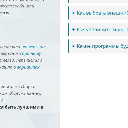
можете сообщить
Как выбрать внешний
каза.
Как увеличить мощно
Какие программы буд
иготовили
ответы на
нтересного
про нашу
ателей, перечислили
рмацию
о вариантах
ельно на сборке
йном обслуживании,
и.
ся быть лучшими в