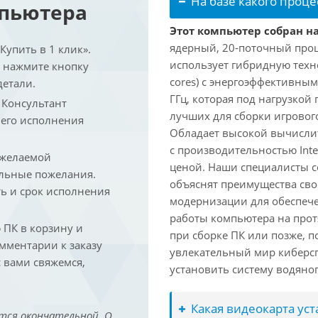
На базе какого проце
мпьютера
Этот компьютер собран на 
ядерный, 20-поточный проце
упить в 1 клик».
использует гибридную техн
и нажмите кнопку
cores) с энергоэффективными
детали.
ГГц, которая под нагрузкой 
. Консультант
лучших для сборки игрового
 его исполнения
Обладает высокой вычислит
с производительностью Inte
 желаемой
ценой. Наши специалисты с
льные пожелания.
объяснят преимущества св
ть и срок исполнения
модернизации для обеспеч
работы компьютера на прот
ПК в корзину и
при сборке ПК или позже, п
омментарии к заказу
увлекательный мир киберс
 вами свяжемся,
установить систему водяно
Какая видеокарта ус
тся окончательной. О