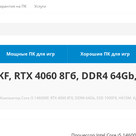
Гарантия на ПК
Услуги
Мощные ПК для игр
Хорошие ПК для игр
F, RTX 4060 8Гб, DDR4 64Gb
Компьютер Core i5 14600KF, RTX 4060 8Гб, DDR4 64Gb, SSD 1000Гб, H610M. К
Процессор Intel Core i5 1460