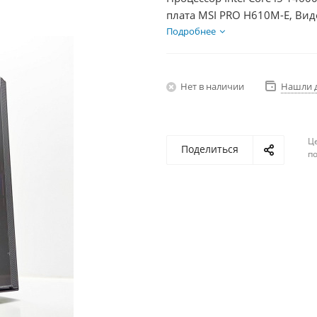
плата MSI PRO H610M-E, Вид
SSD 1000Гб, БП 600Вт
Подробнее
Нет в наличии
Нашли 
Ц
Поделиться
по