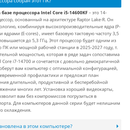
ссора собран этот ПК?
базе процессора Intel Core i5-14600KF
– это 14-
ссор, основанный на архитектуре Raptor Lake-R. Он
ологию, комбинируя высокопроизводительные ядра (P-
 ядрами (E-cores) , имеет базовую тактовую частоту 3,5
повышается до 5,3 ГГц. Этот процессор будет одним из
 ПК или мощной рабочей станции в 2025-2027 году, т.
ельной мощностью, которая в ряде задач сопоставима
l Core i7-14700 и сочетается с довольно демократичной
оберут вам компьютер с оптимальной конфигурацией,
оевременной профилактики и предложат план
ения длительной, продуктивной и бесперебойной
яжении многих лет. Установка хорошей видеокарты,
озволит вам без компромиссов погрузиться в
порта. Для компьютеров данной серии будет нелишним
го охлаждения.
тановлена в этом компьютере?