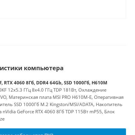
ристики компьютера
, RTX 4060 8Гб, DDR4 64Gb, SSD 1000Гб, H610M
00KF 12x5.3 ГГц 8x4.0 ГГц TDP 181Вт, Охлаждение
 EVO, Материнская плата MSI PRO H610M-E, Оперативная
итель SSD 1000Гб M.2 Kingston/MSI/ADATA, Накопитель
а nVidia GeForce RTX 4060 8Гб TDP 115Вт mP55, Блок
ze