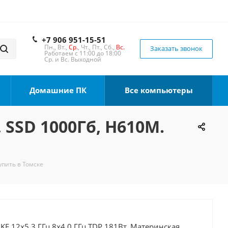
+7 906 951-15-51
Пн., Вт.,
Ср.
, Чт., Пт., Сб.,
Вс.
Заказать звонок
Работаем с 11:00 до 18:00
Ср. и Вс. Выходной
Домашние ПК
Все компьютеры
, SSD 1000Гб, H610M.
упить в Томске
0KF 12x5.3 ГГц 8x4.0 ГГц TDP 181Вт, Материнская