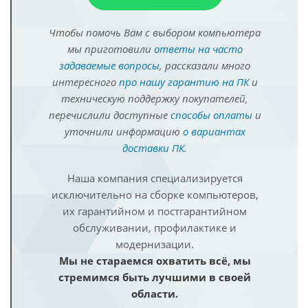
Чтобы помочь Вам с выбором компьютера
мы приготовили
ответы на часто
задаваемые вопросы
, рассказали много
интересного
про нашу гарантию на ПК
и
техническую поддержку покупателей,
перечислили доступные
способы оплаты
и
уточнили информацию
о вариантах
доставки ПК
.
Наша компания специализируется
исключительно на сборке компьютеров,
их гарантийном и постгарантийном
обслуживании, профилактике и
модернизации.
Мы не стараемся охватить всё, мы
стремимся быть лучшими в своей
области.