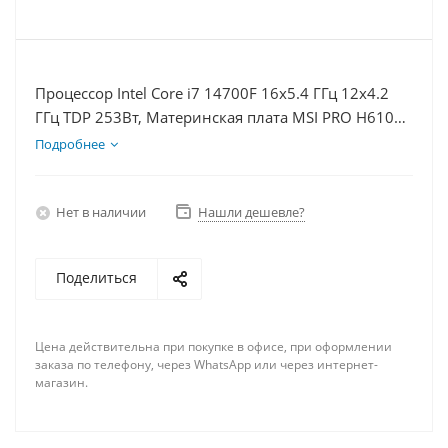
Процессор Intel Core i7 14700F 16x5.4 ГГц 12x4.2
ГГц TDP 253Вт, Материнская плата MSI PRO H610M-
E, Видеокарта RTX 4060 8Гб, Память DDR4 32Gb,
Подробнее
Диски SSD 1000Гб + HDD 1Тб, БП 600Вт
Нет в наличии
Нашли дешевле?
Поделиться
Цена действительна при покупке в офисе, при оформлении
заказа по телефону, через WhatsApp или через интернет-
магазин.